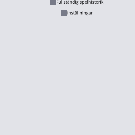
Fullständig spelhistorik
Inställningar