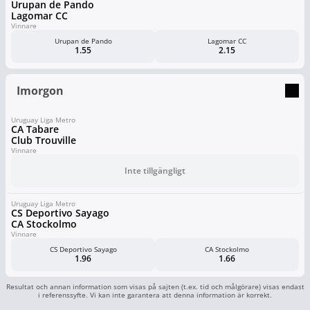
Urupan de Pando
Lagomar CC
Vinnare
Urupan de Pando
Lagomar CC
1.55
2.15
Imorgon
Uruguay Liga Metro
CA Tabare
Club Trouville
Vinnare
Inte tillgängligt
Uruguay Liga Metro
CS Deportivo Sayago
CA Stockolmo
Vinnare
CS Deportivo Sayago
CA Stockolmo
1.96
1.66
Resultat och annan information som visas på sajten (t.ex. tid och målgörare) visas endast
i referenssyfte. Vi kan inte garantera att denna information är korrekt.