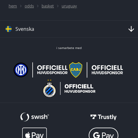
hem
odds
basket
uruguay
Svenska
i samarbete med