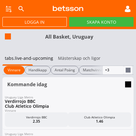
LOGGA IN
SKAPA KONTO
JACKPOTTSPEL
LIVEBET
TRAV OCH GALOPP
POKER
NYHETER
All Basket, Uruguay
tabs.live-and-upcoming
Mästerskap och ligor
Vinnare
Handikapp
Antal Poäng
Matchvinnare 1X2
+3
Totalt a
Kommande idag
Uruguay Liga Metro
Verdirrojo BBC
Club Atletico Olimpia
Vinnare
Verdirrojo BBC
Club Atletico Olimpia
2.35
1.46
Uruguay Liga Metro