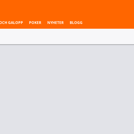
 OCH GALOPP
POKER
NYHETER
BLOGG
terskap och ligor
Vinnarspel
Poäng
Matchvinnare 1X2
Totalt antal poäng för Hemmalag
Totalt an
Handikapp
Chicago Sky
Indiana Fever
Chicago Sky
+3.5
I
2.30
1.53
1.84