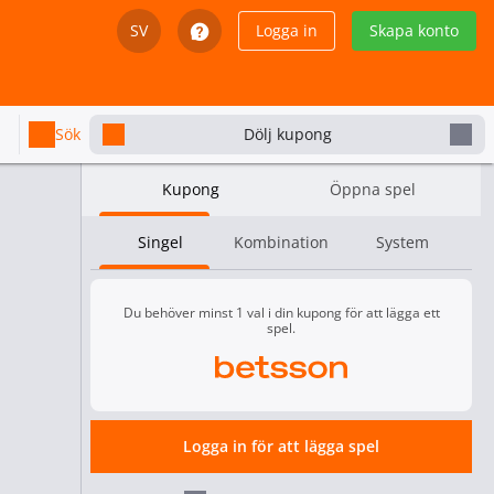
SV
Logga in
Skapa konto
English
Svenska
Sök
Dölj kupong
Kupong
Öppna spel
Singel
Kombination
System
tal poäng för Bortalag
Du behöver minst 1 val i din kupong för att lägga ett
spel.
Antal poäng
Matchvi
ndiana Fever
-3.5
Över 186.5
Under 186.5
Chi
Logga in för att lägga spel
1.84
1.80
1.88