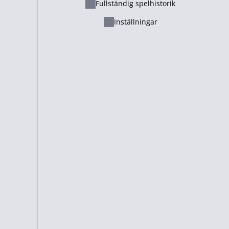
Antal poäng
Matchvi
Fullständig spelhistorik
attle Storm
+1.5
Över 175.5
Under 175.5
Port
1.70
1.62
2.20
Inställningar
Antal poäng
Matchvi
s Vegas Aces
-1.5
Över 183.5
Under 183.5
New Y
1.97
1.84
1.90
Antal poäng
Matchvi
enix Mercury
+1.5
Över 168.5
Under 168.5
1.77
1.90
1.84
Antal poäng
Matchvi
allas Wings
+7.5
Över 177.5
Under 177.5
Minn
1.87
1.65
2.15
Antal poäng
Matchvi
 State Valkyries
-5.5
Över 166.5
Under 166.5
Los An
1.87
1.65
2.15
e) visas endast i referenssyfte. Vi kan inte garantera att denna information är korrekt.