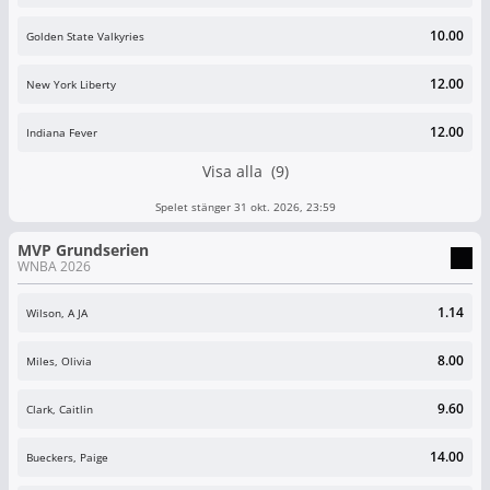
10.00
Golden State Valkyries
12.00
New York Liberty
12.00
Indiana Fever
Visa alla (9)
Spelet stänger 31 okt. 2026, 23:59
MVP Grundserien
WNBA 2026
1.14
Wilson, A JA
8.00
Miles, Olivia
9.60
Clark, Caitlin
14.00
Bueckers, Paige