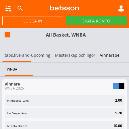
LOGGA IN
SKAPA KONTO
JACKPOTTSPEL
LIVEBET
TRAV OCH GALOPP
POKER
NYHETER
All Basket, WNBA
tabs.live-and-upcoming
Mästerskap och ligor
Vinnarspel
WNBA
Vinnare
WNBA 2026
2.00
Minnesota Lynx
5.20
Las Vegas Aces
10.00
Atlanta Dream