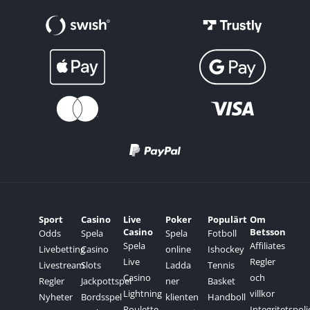
Sport
Casino
Live
Poker
Populärt
Om
Casino
Betsson
Odds
Spela
Spela
Fotboll
Spela
Affiliates
Livebetting
Casino
online
Ishockey
Live
Regler
Livestream
Slots
Ladda
Tennis
Casino
och
Regler
Jackpottspel
ner
Basket
Lightning
villkor
Nyheter
Bordsspel
klienten
Handboll
Roulette
Integritetspoli