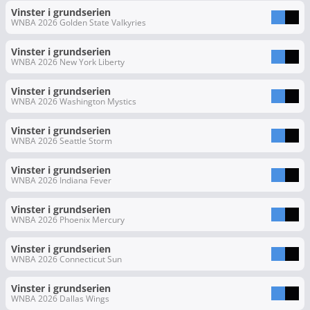
Vinster i grundserien
WNBA 2026 Golden State Valkyries
Vinster i grundserien
WNBA 2026 New York Liberty
Vinster i grundserien
WNBA 2026 Washington Mystics
Vinster i grundserien
WNBA 2026 Seattle Storm
Vinster i grundserien
WNBA 2026 Indiana Fever
Vinster i grundserien
WNBA 2026 Phoenix Mercury
Vinster i grundserien
WNBA 2026 Connecticut Sun
Vinster i grundserien
WNBA 2026 Dallas Wings