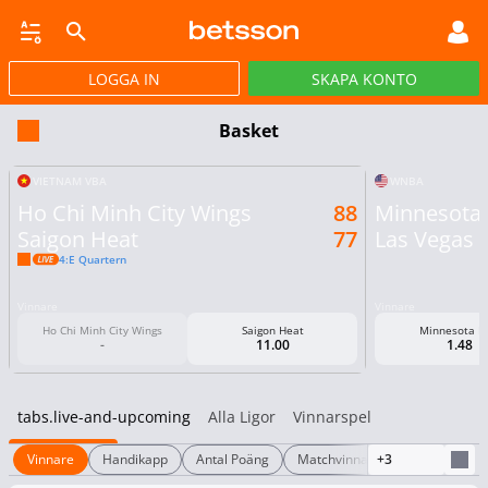
LOGGA IN
SKAPA KONTO
JACKPOTTSPEL
LIVEBET
TRAV OCH GALOPP
POKER
NYHETER
Basket
VIETNAM VBA
WNBA
Ho Chi Minh City Wings
88
Minnesota 
Saigon Heat
77
Las Vegas 
4:e Quartern
Vinnare
Vinnare
Ho Chi Minh City Wings
Saigon Heat
Minnesota L
-
11.00
1.48
tabs.live-and-upcoming
Alla Ligor
Vinnarspel
Vinnare
Handikapp
Antal Poäng
Matchvinnare 1X2
+3
Totalt a