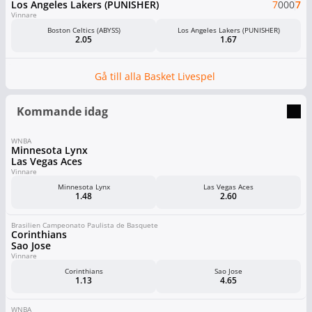
Los Angeles Lakers (PUNISHER)
7
0
0
0
7
Vinnare
Boston Celtics (ABYSS)
Los Angeles Lakers (PUNISHER)
2.05
1.67
Gå till alla Basket Livespel
Kommande idag
WNBA
Minnesota Lynx
Las Vegas Aces
Vinnare
Minnesota Lynx
Las Vegas Aces
1.48
2.60
Brasilien Campeonato Paulista de Basquete
Corinthians
Sao Jose
Vinnare
Corinthians
Sao Jose
1.13
4.65
WNBA