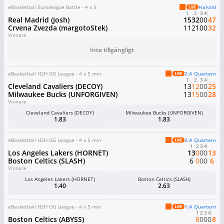
eBasketball Euroleague Battle - 4 x 5
Halvtid
1
2
3
4
Real Madrid (Josh)
15
32
0
0
47
Crvena Zvezda (margotoStek)
11
21
0
0
32
Vinnare
Inte tillgängligt
eBasketball H2H GG League - 4 x 5 min
2:a Quartern
1
2
3
4
Cleveland Cavaliers (DECOY)
13
12
0
0
25
Milwaukee Bucks (UNFORGIVEN)
13
15
0
0
28
Vinnare
Cleveland Cavaliers (DECOY)
Milwaukee Bucks (UNFORGIVEN)
1.83
1.83
eBasketball H2H GG League - 4 x 5 min
2:a Quartern
1
2
3
4
Los Angeles Lakers (HORNET)
13
0
0
0
13
Boston Celtics (SLASH)
6
0
0
0
6
Vinnare
Los Angeles Lakers (HORNET)
Boston Celtics (SLASH)
1.40
2.63
eBasketball H2H GG League - 4 x 5 min
1:a Quartern
1
2
3
4
Boston Celtics (ABYSS)
8
0
0
0
8