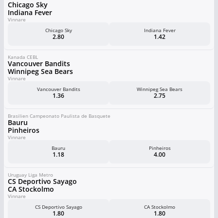
Chicago Sky
Indiana Fever
Vinnare
Chicago Sky
Indiana Fever
2.80
1.42
Kanada CEBL
Vancouver Bandits
Winnipeg Sea Bears
Vinnare
Vancouver Bandits
Winnipeg Sea Bears
1.36
2.75
Brasilien Campeonato Paulista de Basquete
Bauru
Pinheiros
Vinnare
Bauru
Pinheiros
1.18
4.00
Uruguay Liga Metro
CS Deportivo Sayago
CA Stockolmo
Vinnare
CS Deportivo Sayago
CA Stockolmo
1.80
1.80