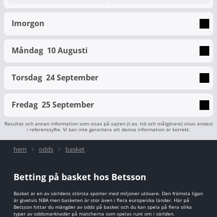
Imorgon
Måndag
10 Augusti
Torsdag
24 September
Fredag
25 September
Resultat och annan information som visas på sajten (t.ex. tid och målgörare) visas endast
i referenssyfte. Vi kan inte garantera att denna information är korrekt.
hem
odds
basket
Betting på basket hos Betsson
Basket är en av världens största sporter med miljoner utövare. Den främsta ligan
är givetvis NBA men basketen är stor även i flera europeiska länder. Här på
Betsson hittar du mängder av odds på basket och du kan spela på flera olika
typer av oddsmarknader på matcherna som spelas runt om i världen.