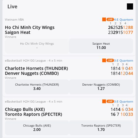
Live
Vietnam VBA
4:e Quartern
1
2
3
4
Ho Chi Minh City Wings
26
25
25
12
88
Saigon Heat
23
29
15
10
77
Vinnare
Ho Chi Minh City Wings
Saigon Heat
-
11.00
eBasketball H2H GG League - 4 x 5 min
3:e Quartern
1
2
3
4
Charlotte Hornets (THUNDER)
18
14
9
0
41
Denver Nuggets (COMBO)
18
14
12
0
44
Vinnare
Charlotte Hornets (THUNDER)
Denver Nuggets (COMBO)
3.40
1.27
eBasketball H2H GG League - 4 x 5 min
3:e Quartern
1
2
3
4
Chicago Bulls (AXE)
14
14
6
0
34
Toronto Raptors (SPECTER)
16
7
10
0
33
Vinnare
Chicago Bulls (AXE)
Toronto Raptors (SPECTER)
2.00
1.70