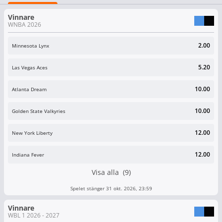
Vinnare
WNBA 2026
2.00
Minnesota Lynx
5.20
Las Vegas Aces
10.00
Atlanta Dream
10.00
Golden State Valkyries
12.00
New York Liberty
12.00
Indiana Fever
Visa alla (9)
Spelet stänger 31 okt. 2026, 23:59
Vinnare
WBL 1 2026 - 2027