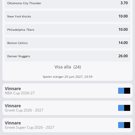
3.70
Oklahoma City Thunder
10.00
New York Knicks
10.00
Philadelphia 76ers
14.00
Boston Celtics
26.00
Denver Nuggets
Visa alla (24)
Spelet stänger 20 juni 2027, 23:59
Vinnare
NBA Cup 2026-27
Vinnare
Greek Cup 2026 - 2027
Vinnare
Greek Super Cup 2026 - 2027