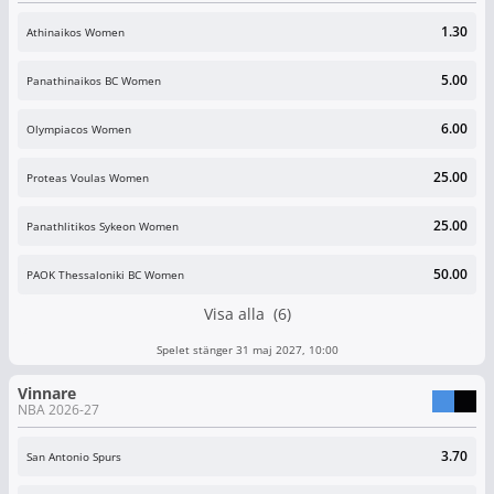
1.30
Athinaikos Women
5.00
Panathinaikos BC Women
6.00
Olympiacos Women
25.00
Proteas Voulas Women
25.00
Panathlitikos Sykeon Women
50.00
PAOK Thessaloniki BC Women
Visa alla (6)
Spelet stänger 31 maj 2027, 10:00
Vinnare
NBA 2026-27
3.70
San Antonio Spurs