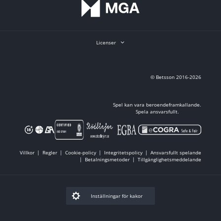
dem. Självklart hittar du också basket-odds på vår egen Svenska Basketligan. När
de stora internationella mästerskapen ska avgöras – EM, VM och sommarspelen
– då hittar du konkurrenskraftiga odds här på Betsson.
Licenser
© Betsson 2016-2026
Spel kan vara beroendeframkallande.
Spela ansvarsfullt.
Villkor
Regler
Cookie-policy
Integritetspolicy
Ansvarsfullt spelande
Betalningsmetoder
Tillgänglighetsmeddelande
Inställningar för kakor