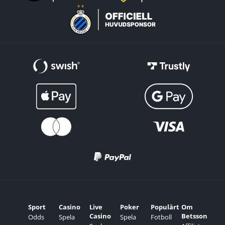
Om du istället är en riktig fantast av en specifik liga så kan du betta på
spelarspecialer för säsongen. Har en ny het rookie kommit in i NBA? Kan han bli
årets rookie tro? Eller är det någon annan spelare som har varit bärande för sitt
lag, som blir årets MVP? Spela i så fall på den du tror blir den mest värdefulla
spelaren här på Betsson.
Skulle du ha lite koll på betting sen tidigare och har exempelvis testat att spela
på våra
fotboll odds
, så kommer bettingen på våra basketodds inte vara alltför
komplicerat. Mekaniken är densamma och oddsen är baserade på sannolikhet
över vad som kan tänkas hända. Ju lägre sannolikhet, desto högre odds. För att
lägga dina spel rekommenderar vi att du har koll på sporten och gärna ligan i sig
så du vet vilka som är favoriter och varför, men gärna mer än så. Överlag kan
man säga att ju bättre koll du har desto bättre betting, främst för att kunna
värdera vad som är ett rimligt men också “bra” spel bland alla basketodds.
Livebetting på basket
Basketbetting med extra allt – att spela live ger en extra dimension. Många av
matcherna i NBA och andra ligor går att följa via vår livestreaming. Lägg dina
spel, följ med i matchen och se hur oddsen ständigt uppdateras på skärmen i
takt med vad som händer på planen.
Testa på vår
live betting på basket
där du kan hänga med under matcherna och
se hur både matchen, tempot och oddsen förändras. Vi rekommenderar att du
iakttar hur liveodds fungerar innan du lägger dina spel då det kan gå snabbt till.
Varje quarter bjuder på flera tillfällen att agera när något inträffar, med liveodds
som ständigt uppdateras. Det är bara en sak som är säker – i basket är ingenting
Sport
Casino
Live
Poker
Populärt
Om
avgjort förrän slutsignalen går.
Casino
Betsson
Odds
Spela
Spela
Fotboll