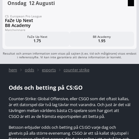
Onsdag
12 Augusti
CS: European Pro League
FaZe Up Next
B8 Academy
Matchvinnare
FaZe Up Next
B8 Academy
1.75
1.95
Resultat och annan information som visas på sajten (t.ex. tid och målgörare) visas endast
i referenssyfte. Vi kan inte garantera att denna information är korrekt.
hem
odds
esports
counter strike
Odds och betting på CS:GO
Counter-Strike: Global Offensive, eller CSGO som det oftast kallas,
är ett datorspel där två lag tävlar mot varandra. Och just är det väl
tävlingen mellan världens bästa CS-spelare som har gjort att
CSGO är ett av de främsta esportspelen att betta på.
Betsson erbjuder odds och betting på CS:GO varje dag och
givetvis på alla större evenemang. CSGO är ett så kallat skjutspel i