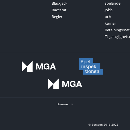
vinner. Detta är det vanligaste oddset att spela på och fungerar på
Blackjack
spelande
samma sätt som om du skulle spela på ett lag i fotboll eller
Baccarat
Jobb
hockey. Det samma gäller till exempel spel som handikapp, där du
Regler
och
till exempel ger ett lag ett handikapp (fördel eller nackdel). Om du
exempelvis tror att ett lag kommer vinna stort så kan du ge laget
karriär
ett handikapp i form av kartor eller rundor.
Betalningsme
Tillgänglighe
Anledningen till att en del spelare gör så är för att det gör spelet
svårare att sätta, men samtidigt ökar oddset.
Det är också vanligt att spela på över eller under ett antal kartor
(likt mål i fotboll som oftast är över/under 2,5 mål) men du kan
också spela på halvgarderingar på CSGO. Här listar vi de vanligaste
spelen på CSGO.
Spel på vinnare (1X2)
Karthandikapp
Över/Under 2,5 antal banor
Vinnare av karta 1,2 eller 3
Rätt resultat
Licenser
Live betting på CS:GO
Precis som betting på esport i övrigt så har
esports live betting
på
CSGO slagit stort. Kanske för att publiken är extra engagerad och
© Betsson 2016-2026
följer matcherna via stream. På Betsson kan du live betta på CSGO