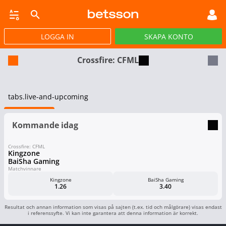
LOGGA IN
SKAPA KONTO
JACKPOTTSPEL
LIVEBET
TRAV OCH GALOPP
POKER
NYHETER
Crossfire: CFML
tabs.live-and-upcoming
Kommande idag
Crossfire: CFML
Kingzone
BaiSha Gaming
Matchvinnare
Kingzone
BaiSha Gaming
1.26
3.40
Resultat och annan information som visas på sajten (t.ex. tid och målgörare) visas endast
i referenssyfte. Vi kan inte garantera att denna information är korrekt.