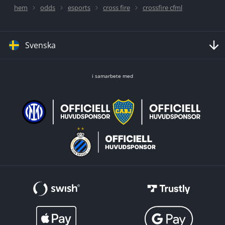
hem
odds
esports
cross fire
crossfire cfml
Svenska
i samarbete med