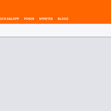
 OCH GALOPP
POKER
NYHETER
BLOGG
DOTA2: EPL
1
Power Rangers
1
0
Yellow Submarine
1
Karta 3
Matchvinnare
Team WE
Power Rangers
Yellow Submarine
5.20
4.80
1.15
 Ligor
Vinnarspel