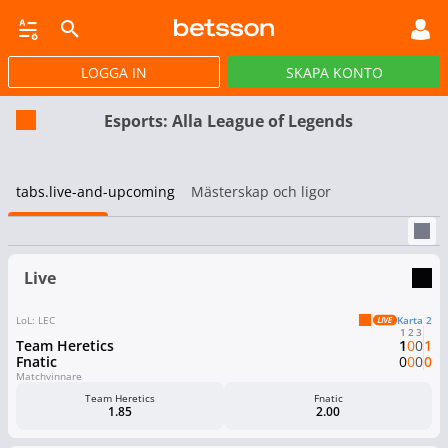
LOGGA IN
SKAPA KONTO
JACKPOTTSPEL
LIVEBET
TRAV OCH GALOPP
POKER
NYHETER
Esports: Alla League of Legends
tabs.live-and-upcoming
Mästerskap och ligor
Live
LoL: LEC
Karta 2
1
2
3
Team Heretics
1
0
0
1
Fnatic
0
0
0
0
Matchvinnare
Team Heretics
Fnatic
1.85
2.00