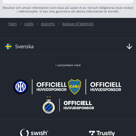
Resultat och annan information som visas på sajten (t.ex. tid och målgörare) visas endast
i referenssyfte. Vi kan inte garantera att denna information är korrekt.
hem
odds
esports
league of legends
Svenska
i samarbete med