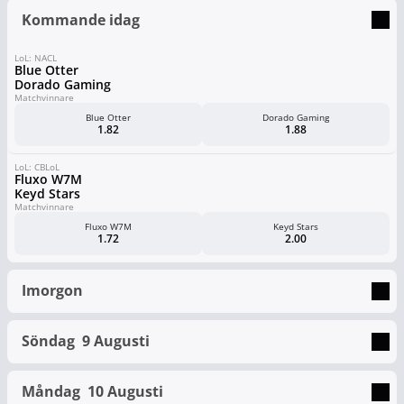
Kommande idag
LoL: NACL
Blue Otter
Dorado Gaming
Matchvinnare
Blue Otter
Dorado Gaming
1.82
1.88
LoL: CBLoL
Fluxo W7M
Keyd Stars
Matchvinnare
Fluxo W7M
Keyd Stars
1.72
2.00
Imorgon
Söndag
9 Augusti
Måndag
10 Augusti