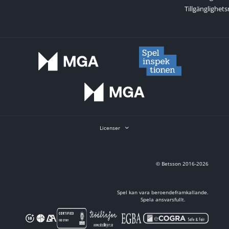
Tillgänglighe
Odds Djurgården vinner Allsvenskan
Djurgården hamnade precis före Malmö FF i tabellen förra
säsongen, det vill säga på en femteplats. Revansch i Allsvenskan
2026?.
Odds Mjällby vinner Allsvenskan
Över 100 gånger pengarna fick man på Mjällby inför säsongen
2025. Efter att bara ha förlorat en match på hela säsongen och
Licenser
slagit nytt poängrekord fick man till slut ta emot ett historisk SM-
guld. Kan laget från Listerlandet vara med och slåss om titeln
2026?
© Betsson 2016-2026
Odds BK Häcken vinner Allsvenskan
Spel kan vara beroendeframkallande.
Spela ansvarsfullt.
Häckens säsong var en parentes förra året. Kan de få båten på
rätt köl till säsongen 2026?