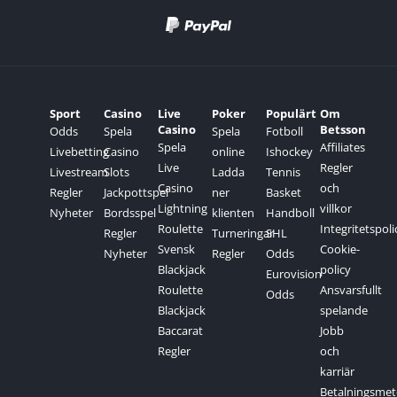
på hur det ska gå. Spela på svensk fotboll hos Betsson.
Odds på vinnare av Allsvenskan 2026
Varje säsong erbjuder vi odds på vinnare av Allsvenskan, så även
2026. De stora favoriterna och regerande mästarna inför
Sport
Casino
Live
Poker
Populärt
Om
fjolårssäsongen, Malmö FF, fick nöja sig med blott en sjätteplats. I
Casino
Betsson
Odds
Spela
Spela
Fotboll
stället var det den stora skrällen från Listerlandet, Mjällby AIF,
Spela
Affiliates
Livebetting
Casino
online
Ishockey
som skrev fotbollshistoria när de lyfte bucklan och krossade det
Live
Regler
Livestream
Slots
Ladda
Tennis
tidigare poängrekordet.
Casino
och
Regler
Jackpottspel
ner
Basket
Lightning
villkor
Nyheter
Bordsspel
klienten
Handboll
Roulette
Integritetspoli
Odds Malmö FF vinner Allsvenskan
Regler
Turneringar
SHL
Svensk
Cookie-
Nyheter
Regler
Odds
Trots sjätteplatsen förra året är Malmö FF åter favoriter enligt
Blackjack
policy
Eurovision
oddsen, och mycket talar för att de vinner SM-guldet 2026.
Roulette
Ansvarsfullt
Odds
Blackjack
spelande
Baccarat
Jobb
Odds Hammarby vinner Allsvenskan
Regler
och
Hammarby slutade tvåa i Allsvenskan förra året och är en av de
karriär
stora utmanarna till Malmö säsongen 2026. Kan Bajen gå hela
Betalningsme
vägen i år?