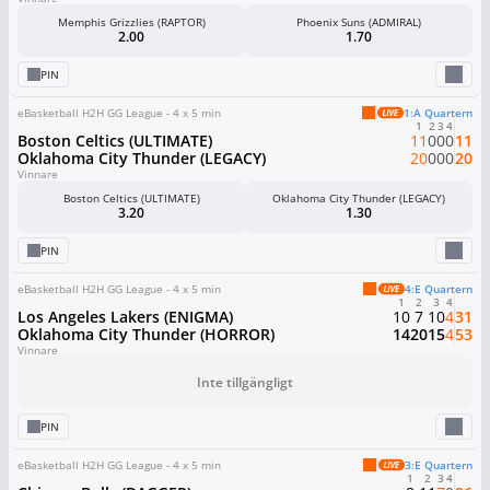
Memphis Grizzlies (RAPTOR)
Phoenix Suns (ADMIRAL)
2.00
1.70
PIN
eBasketball H2H GG League - 4 x 5 min
1:a Quartern
1
2
3
4
Boston Celtics (ULTIMATE)
11
0
0
0
11
Oklahoma City Thunder (LEGACY)
20
0
0
0
20
Vinnare
Boston Celtics (ULTIMATE)
Oklahoma City Thunder (LEGACY)
3.20
1.30
PIN
eBasketball H2H GG League - 4 x 5 min
4:e Quartern
1
2
3
4
Los Angeles Lakers (ENIGMA)
10
7
10
4
31
Oklahoma City Thunder (HORROR)
14
20
15
4
53
Vinnare
Inte tillgängligt
PIN
eBasketball H2H GG League - 4 x 5 min
3:e Quartern
1
2
3
4