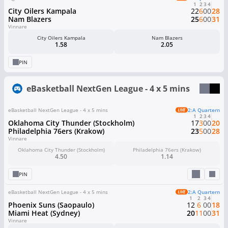
1
2
3
4
City Oilers Kampala
22
6
0
0
28
Nam Blazers
25
6
0
0
31
Vinnare
City Oilers Kampala
Nam Blazers
1.58
2.05
PIN
eBasketball NextGen League - 4 x 5 mins
eBasketball NextGen League - 4 x 5 mins
2:a Quartern
1
2
3
4
Oklahoma City Thunder (Stockholm)
17
3
0
0
20
Philadelphia 76ers (Krakow)
23
5
0
0
28
Vinnare
Oklahoma City Thunder (Stockholm)
Philadelphia 76ers (Krakow)
4.50
1.14
PIN
eBasketball NextGen League - 4 x 5 mins
2:a Quartern
1
2
3
4
Phoenix Suns (Saopaulo)
12
6
0
0
18
Miami Heat (Sydney)
20
11
0
0
31
Vinnare