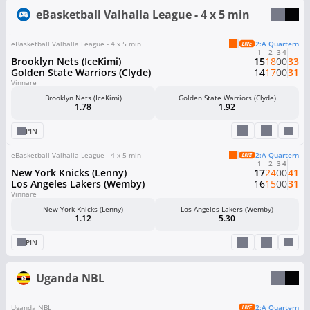
eBasketball Valhalla League - 4 x 5 min
eBasketball Valhalla League - 4 x 5 min
2:a Quartern
1
2
3
4
Brooklyn Nets (IceKimi)
15
18
0
0
33
Golden State Warriors (Clyde)
14
17
0
0
31
Vinnare
Brooklyn Nets (IceKimi)
Golden State Warriors (Clyde)
1.78
1.92
PIN
eBasketball Valhalla League - 4 x 5 min
2:a Quartern
1
2
3
4
New York Knicks (Lenny)
17
24
0
0
41
Los Angeles Lakers (Wemby)
16
15
0
0
31
Vinnare
New York Knicks (Lenny)
Los Angeles Lakers (Wemby)
1.12
5.30
PIN
Uganda NBL
Uganda NBL
2:a Quartern