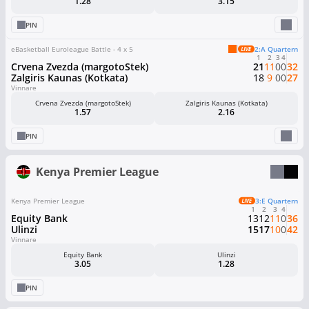
1.28
3.15
PIN
eBasketball Euroleague Battle - 4 x 5
2:a Quartern
1
2
3
4
Crvena Zvezda (margotoStek)
21
11
0
0
32
Zalgiris Kaunas (Kotkata)
18
9
0
0
27
Vinnare
Crvena Zvezda (margotoStek)
Zalgiris Kaunas (Kotkata)
1.57
2.16
PIN
Kenya Premier League
Kenya Premier League
3:e Quartern
1
2
3
4
Equity Bank
13
12
11
0
36
Ulinzi
15
17
10
0
42
Vinnare
Equity Bank
Ulinzi
3.05
1.28
PIN