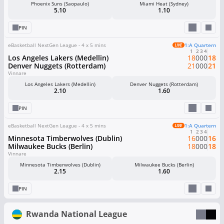
Phoenix Suns (Saopaulo)
Miami Heat (Sydney)
5.10
1.10
PIN
eBasketball NextGen League - 4 x 5 mins
1:a Quartern
1
2
3
4
Los Angeles Lakers (Medellin)
18
0
0
0
18
Denver Nuggets (Rotterdam)
21
0
0
0
21
Vinnare
Los Angeles Lakers (Medellin)
Denver Nuggets (Rotterdam)
2.10
1.60
PIN
eBasketball NextGen League - 4 x 5 mins
1:a Quartern
1
2
3
4
Minnesota Timberwolves (Dublin)
16
0
0
0
16
Milwaukee Bucks (Berlin)
18
0
0
0
18
Vinnare
Minnesota Timberwolves (Dublin)
Milwaukee Bucks (Berlin)
2.15
1.60
PIN
Rwanda National League