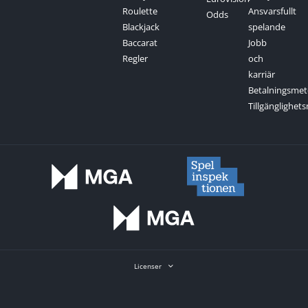
Roulette
Ansvarsfullt
Odds
Blackjack
spelande
Baccarat
Jobb
Regler
och
karriär
Betalningsme
Tillgänglighe
Licenser