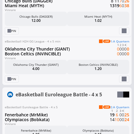
Chicago Bulls (DAGGER)
8
11
7
0
26
Miami Heat (MYTH)
13
19
6
0
38
Vinnare
Chicago Bulls (DAGGER)
Miami Heat (MYTH)
12.00
1.02
PIN
eBasketball H2H GG League - 4 x 5 min
1:a Quartern
1
2
3
4
Oklahoma City Thunder (GIANT)
0
0
0
0
0
Boston Celtics (INVINCIBLE)
0
0
0
0
0
Vinnare
Oklahoma City Thunder (GIANT)
Boston Celtics (INVINCIBLE)
4.00
1.20
PIN
eBasketball Euroleague Battle - 4 x 5
eBasketball Euroleague Battle - 4 x 5
2:a Quartern
1
2
3
4
Fenerbahce (MrMike)
19
6
0
0
25
Olympiacos (Bobkata)
14
10
0
0
24
Vinnare
Fenerbahce (MrMike)
Olympiacos (Bobkata)