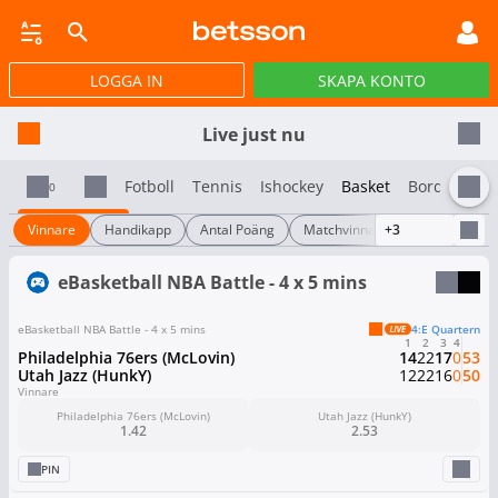
LOGGA IN
SKAPA KONTO
JACKPOTTSPEL
LIVEBET
TRAV OCH GALOPP
POKER
NYHETER
Live just nu
Fotboll
Tennis
Ishockey
Basket
Bordtennis
0
Vinnare
Handikapp
Antal Poäng
Matchvinnare 1X2
+3
Totalt a
eBasketball NBA Battle - 4 x 5 mins
eBasketball NBA Battle - 4 x 5 mins
4:e Quartern
1
2
3
4
Philadelphia 76ers (McLovin)
14
22
17
0
53
Utah Jazz (HunkY)
12
22
16
0
50
Vinnare
Philadelphia 76ers (McLovin)
Utah Jazz (HunkY)
1.42
2.53
PIN