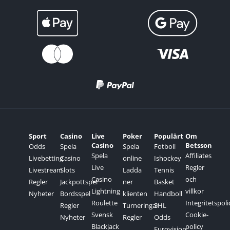
Sport
Casino
Live
Poker
Populärt
Om
Casino
Betsson
Odds
Spela
Spela
Fotboll
Spela
Affiliates
Livebetting
Casino
online
Ishockey
Live
Regler
Livestream
Slots
Ladda
Tennis
Casino
och
Regler
Jackpottspel
ner
Basket
Lightning
villkor
Nyheter
Bordsspel
klienten
Handboll
Roulette
Integritetspoli
Regler
Turneringar
SHL
Svensk
Cookie-
Nyheter
Regler
Odds
Blackjack
policy
Eurovision