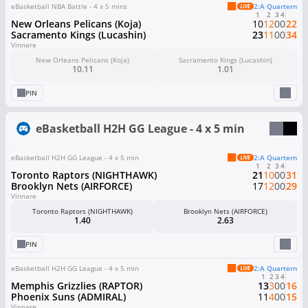
eBasketball NBA Battle - 4 x 5 mins
2:a Quartern
1
2
3
4
New Orleans Pelicans (Koja)
10
12
0
0
22
Sacramento Kings (Lucashin)
23
11
0
0
34
Vinnare
New Orleans Pelicans (Koja)
Sacramento Kings (Lucashin)
10.11
1.01
PIN
eBasketball H2H GG League - 4 x 5 min
eBasketball H2H GG League - 4 x 5 min
2:a Quartern
1
2
3
4
Toronto Raptors (NIGHTHAWK)
21
10
0
0
31
Brooklyn Nets (AIRFORCE)
17
12
0
0
29
Vinnare
Toronto Raptors (NIGHTHAWK)
Brooklyn Nets (AIRFORCE)
1.40
2.63
PIN
eBasketball H2H GG League - 4 x 5 min
2:a Quartern
1
2
3
4
Memphis Grizzlies (RAPTOR)
13
3
0
0
16
Phoenix Suns (ADMIRAL)
11
4
0
0
15
Vinnare