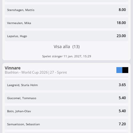
8.00
Stenshagen, Mattis
18.00
Vermeulen, Mika
23.00
Lapalus, Hugo
Visa alla (13)
Spelet stänger 11 jan. 2027, 15:29
Vinnare
Biathlon - World Cup 2026|27 - Sprint
3.65
Laegreid, Sturla Holm
5.40
Giacomel, Tommaso
5.40
Botn, Johan-Olav
7.20
Samuelsson, Sebastian