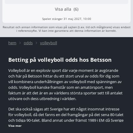
Visa alla (6)
Spelet stänger 31 maj 2027, 10:00
Resultat och annan information som visas på sajten (t.ex. tid och målgörare) visas endast
i referenssyfte. Vi kan inte garantera att denna information är korrekt.
hem
odds
volleyboll
Betting på volleyboll odds hos Betsson
Volleyboll är en explosiv sport där varje moment är avgörande
och här på Betsson hittar du ett stort urval av odds för dig som
vill kombinera underhållningen av volleyboll med spänningen av
odds. Volleyboll kanske framstår som en amatörsport, men
faktum är att det är en av världens största sporter sett till antalet
utövare och dess utbredning i världen.
Det ska också sägas att Sverige har ett något insomnat intresse
för volleyboll, då det fanns en del framgångar på det sena 80-talet
och tidiga 90-talet. Bland annat under främst 1989 i EM då Sverige
slog ut Sovjet i semifinalen i EM. Det slutade sen med ett silver för
Visa mer
Sverige. Sverige deltog även i sommarspelen 1988 och VM 1990