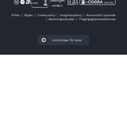
Villkor
Regler
Cookie-policy
Integritetspolicy
Ansvarsfullt spelande
Betalningsmetoder
Tillgänglighetsmeddelande
Inställningar för kakor