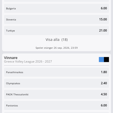
6.00
Bulgaria
15.00
Slovenia
21.00
Turkiye
Visa alla (18)
Spelet stänger 26 sep. 2026, 23:59
Vinnare
Greece Volley League 2026 - 2027
1.80
Panathinaikos
2.40
Olympiakos
4.50
PAOK Thessaloniki
6.00
Panionios