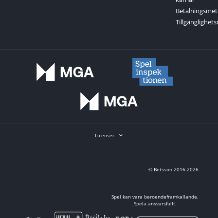
Volleyboll är en fartfylld och händelserik sport – och vi på Betsson
Betalningsme
servar med bra odds.
Tillgänglighe
Se alla sporter där vi erbjuder
live odds
.
Vanliga frågor om volleyboll
Här besvaras vanliga frågor om volleyboll.
Hur bettar man på volleyboll-odds?
Enkelt. Gör ett konto, sätt din spelbudget och du är igång. Odds
på volleyboll skiljer sig inte nämnvärt från andra sporter utan du
tippar matchvinnare, setresultat och poäng, precis som vanligt.
Är volleyboll en stor sport?
Licenser
Ja, faktum är att den är en av världens största sporter, beroende
på hur man räknas, men sett till antalet utövare så är det rimligt
att gradera den som en av världens största sporter.
© Betsson 2016-2026
Spel kan vara beroendeframkallande.
Spela ansvarsfullt.