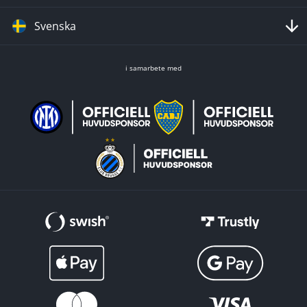
och 1994 under de här åren.
Svenska
På senare år har det även gått bra på damsidan som kvalificerade
sig till EM 2021 där man nådde en kvartsfinal.
i samarbete med
Odds på volleyboll över hela världen
Om volleyboll är din kopp te så har du kommit rätt, för här på
Betsson erbjuder vi odds på på alla de största ligorna och
mästerskapen.
Bland världens främsta länder bör bland annat Brasilien, USA,
Kina, Italien, Serbien och Ryssland nämnas. Även Japan, Polen och
Frankrike får räknas till toppskiktet.
Du hittar odds på alla de största matcherna och mästerskapen i
världen, varvat med svenska tävlingar i form av Elitserien för
damer och herrar.
Vanliga typer av odds på volleyboll är dels matchvinnare, men
även sethandikapp eller poänghandikapp. Det är också vanligt att
spela på totala antalet poäng i matchen eller totala antalet poäng
för ena laget. Det går också att kombinera odds som att ett lag
vinner första set och även matchen. Eller vill man gå ännu mer på