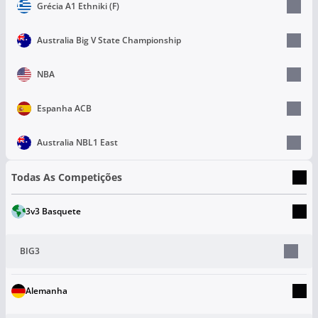
Grécia A1 Ethniki (F)
Australia Big V State Championship
NBA
Espanha ACB
Australia NBL1 East
Todas As Competições
3v3 Basquete
BIG3
Alemanha