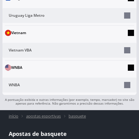
Uruguay Liga Metro
Vietnam
Vietnam VBA
WNBA
WNBA
A pontuação exibida e outras informações (por exemplo, tempo, marcador) no site são
apenas para referência. Não garantimos a precisão dessas informações.
início
apostas esportivas
basquete
Apostas de basquete