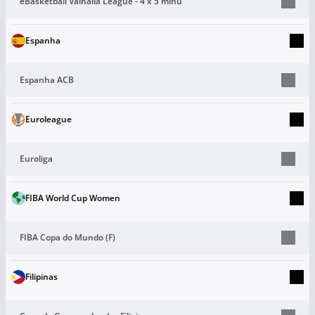
eBasketball Valhalla League - 4 x 5 minu
Espanha
Espanha ACB
Euroleague
Euroliga
FIBA World Cup Women
FIBA Copa do Mundo (F)
Filipinas