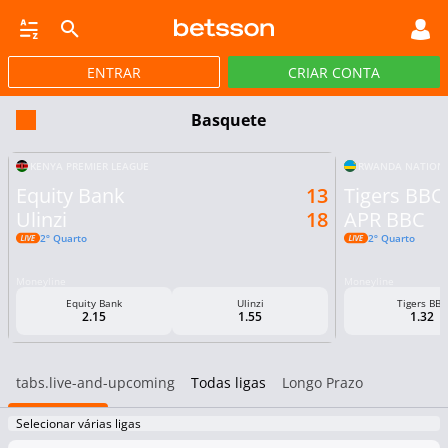
ENTRAR
CRIAR CONTA
SINO
CASSINO AO VIVO
JACKPOTS
PÔQUER
ESPORTES VIRTUAIS
BLO
Basquete
KENYA PREMIER LEAGUE
RWANDA NATIONA
Equity Bank
13
Tigers BBC
Ulinzi
18
APR BBC
2º Quarto
2º Quarto
Moneyline
Moneyline
Equity Bank
Ulinzi
Tigers BBC
2.15
1.55
1.32
tabs.live-and-upcoming
Todas ligas
Longo Prazo
Selecionar várias ligas