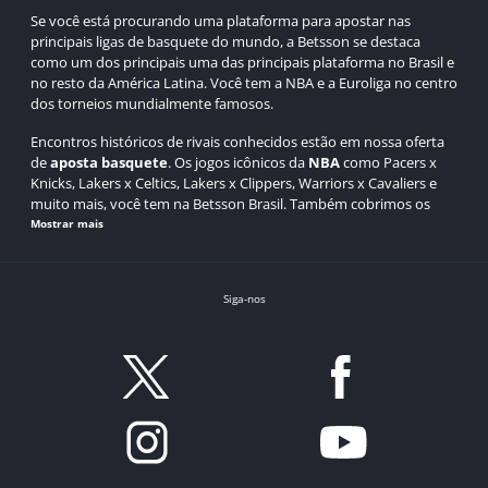
Se você está procurando uma plataforma para apostar nas
principais ligas de basquete do mundo, a Betsson se destaca
como um dos principais uma das principais plataforma no Brasil e
no resto da América Latina. Você tem a NBA e a Euroliga no centro
dos torneios mundialmente famosos.
Encontros históricos de rivais conhecidos estão em nossa oferta
de
aposta basquete
. Os jogos icônicos da
NBA
como Pacers x
Knicks, Lakers x Celtics, Lakers x Clippers, Warriors x Cavaliers e
muito mais, você tem na Betsson Brasil. Também cobrimos os
times da Euroliga em duelos titânicos, como Real Madrid x
Mostrar mais
Baskonia, Barcelona x Olympiacos, Mônaco x Fenerbahçe e
Panathinaikos x Maccabi Tel Aviv.
Siga-nos
Benefícios de fazer suas apostas em basquete na
Betsson
As razões que damos aos brasileiros para
apostar em ligas de
basquete
na Betsson são muitas e variadas. Aqui estão os
principais:
Vantagens
Descrição
Probabilidades
Encontre as
melhores odds para apostas na NBA
e
Euroliga