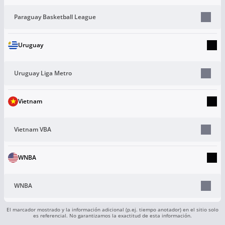
Paraguay Basketball League
Uruguay
Uruguay Liga Metro
Vietnam
Vietnam VBA
WNBA
WNBA
El marcador mostrado y la información adicional (p.ej. tiempo anotador) en el sitio solo
es referencial. No garantizamos la exactitud de esta información.