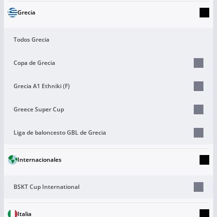
Grecia
Todos Grecia
Copa de Grecia
Grecia A1 Ethniki (F)
Greece Super Cup
Liga de baloncesto GBL de Grecia
Internacionales
BSKT Cup International
Italia