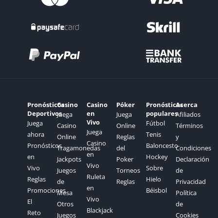
Pronósticos
Casino
Casino
Póker
Pronósticos
Acerca
Deportivos
en
populares
Juega
Juega
Afiliados
Vivo
Juega
Fútbol
Casino
Online
Términos
Juega
ahora
Tenis
Online
Reglas
y
Casino
Pronósticos
Baloncesto
Tragamonedas
del
Condiciones
en
en
Hockey
Jackpots
Poker
Declaración
Vivo
Vivo
Sobre
Juegos
Torneos
de
Ruleta
Reglas
Hielo
de
Reglas
Privacidad
en
Promociones
Béisbol
Mesa
Política
Vivo
El
Otros
de
Blackjack
Reto
Juegos
Cookies