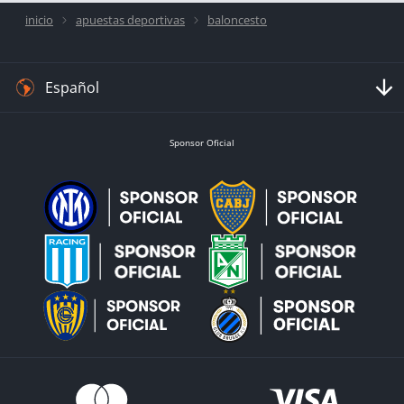
inicio
apuestas deportivas
baloncesto
Español
Sponsor Oficial