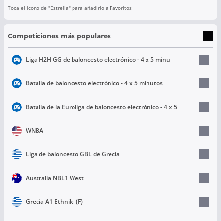
Toca el icono de "Estrella" para añadirlo a Favoritos
Competiciones más populares
Liga H2H GG de baloncesto electrónico - 4 x 5 minu
Batalla de baloncesto electrónico - 4 x 5 minutos
Batalla de la Euroliga de baloncesto electrónico - 4 x 5
WNBA
Liga de baloncesto GBL de Grecia
Australia NBL1 West
Grecia A1 Ethniki (F)