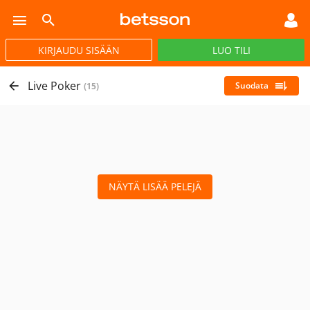
KIRJAUDU SISÄÄN
LUO TILI
LYÖNTI
LIVEVETO
HEVOSURHEILU
POKERI
VIRTUAALIURHEILU
KAMPAN
Live Poker
Suodata
(15)
NÄYTÄ LISÄÄ PELEJÄ