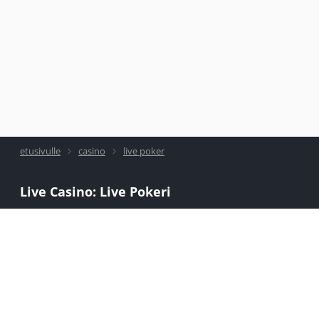
etusivulle
casino
live poker
Live Casino: Live Pokeri
Live Pokeri on yksi muoto klassisesta, kaikkien tuntemasta
korttipelistä nimeltä pokeri. livepokeripelit tarjoaa
tietenkin myös Betssonin
live casino
.
Pokeripelit ovat varsin monimuotoinen joukko erilaisia
korttipelejä, ja live pokeri mahdollistaa niiden pelaamisen
viihdyttävällä tavalla – aitoa ihmisjakajaa vastaan! Jos etsit
jännittävää tapaa uppoutua pokerin maailmaan, olet