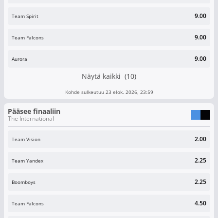
9.00
Team Spirit
9.00
Team Falcons
9.00
Aurora
Näytä kaikki (10)
Kohde sulkeutuu 23 elok. 2026, 23:59
Pääsee finaaliin
The International
2.00
Team Vision
2.25
Team Yandex
2.25
Boomboys
4.50
Team Falcons