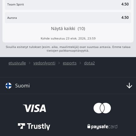
4.50
Team Spirit
4.50
Aurora
Näytä kaikki (10)
Kohde sulkeutuu 23 elok. 2026, 23:59
Sivuilla esitetyt tulokset (esim. aika, maalintekijä) ovat suuntaa antavia. Emme takaa
tietojen paikkansapitävyyttä.
etusivulle
vedonlyonti
esports
dota2
Suomi