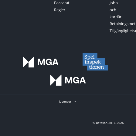
Baccarat
Jobb
Regler
och
karriär
Betalningsme
Tillgänglighe
Licenser
© Betsson 2016-2026