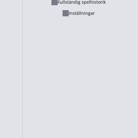
Fullständig spelhistorik
Inte tillgängligt
1.72
Inställningar
1:a halvlek - Antal mål
.5
Under 4.5
Över 2.5
Under 
1.90
1.49
2.2
1:a halvlek - Antal mål
.5
Under 5.5
Över 4
Under
1.85
2.20
1.4
1:a halvlek - Antal mål
.5
Under 3.5
Över 0.5
Under 
1.35
1.55
2.1
1:a halvlek - Antal mål
.5
Under 6.5
Över 3.5
Under 
1.50
1.39
2.4
1:a halvlek - Antal mål
.5
Under 3.5
Över 0.5
Under 
1.39
1.50
2.2