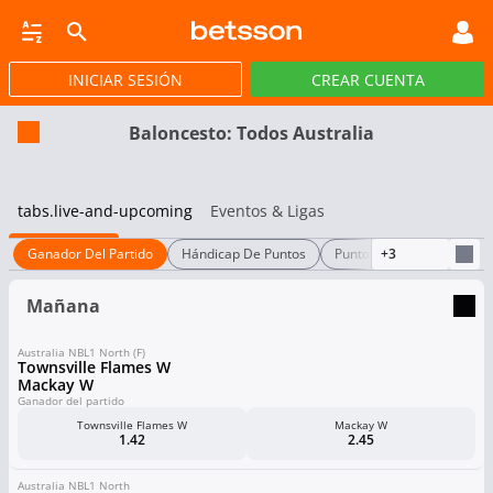
INICIAR SESIÓN
CREAR CUENTA
CASINO EN VIVO
JACKPOTS
PÓKER
DEP VIRTUALES
PROMOCIONES
Baloncesto: Todos Australia
tabs.live-and-upcoming
Eventos & Ligas
Ganador Del Partido
Hándicap De Puntos
Puntos Totales
+3
Ganado
Mañana
Australia NBL1 North (F)
Townsville Flames W
Mackay W
Ganador del partido
Townsville Flames W
Mackay W
1.42
2.45
Australia NBL1 North