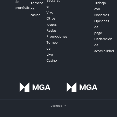
Baccarat
de
Torneos
Trabaja
en
pronósticos
de
con
Vivo
casino
Nosotros
Otros
Opciones
Juegos
de
Reglas
pago
Promociones
Declaración
Torneo
de
de
accesibilidad
Live
Casino
Licencias