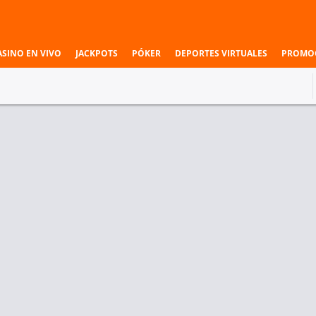
ASINO EN VIVO
JACKPOTS
PÓKER
DEPORTES VIRTUALES
PROMO
EBASKETBALL NEXTGEN LEAGUE - 4 X 5 MINS
17
Oklahoma City Thunder (Roma)
25
20
Boston Celtics (Moscow)
33
2º Cuarto
Ganador del partido
Union Kremin
Oklahoma City Thunder (Roma)
Boston Celtics (Moscow)
1.95
3.80
1.20
as ligas
Pronósticos especiales