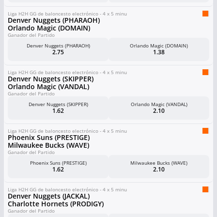
Liga H2H GG de baloncesto electrónico - 4 x 5 minu
Denver Nuggets (PHARAOH)
Orlando Magic (DOMAIN)
Ganador del Partido
Denver Nuggets (PHARAOH)
Orlando Magic (DOMAIN)
2.75
1.38
Liga H2H GG de baloncesto electrónico - 4 x 5 minu
Denver Nuggets (SKIPPER)
Orlando Magic (VANDAL)
Ganador del Partido
Denver Nuggets (SKIPPER)
Orlando Magic (VANDAL)
1.62
2.10
Liga H2H GG de baloncesto electrónico - 4 x 5 minu
Phoenix Suns (PRESTIGE)
Milwaukee Bucks (WAVE)
Ganador del Partido
Phoenix Suns (PRESTIGE)
Milwaukee Bucks (WAVE)
1.62
2.10
Liga H2H GG de baloncesto electrónico - 4 x 5 minu
Denver Nuggets (JACKAL)
Charlotte Hornets (PRODIGY)
Ganador del Partido