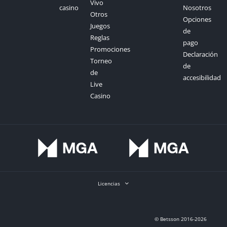
Vivo
casino
Nosotros
Otros
Opciones
Juegos
de
Reglas
pago
Promociones
Declaración
Torneo
de
de
accesibilidad
Live
Casino
Licencias
© Betsson 2016-2026