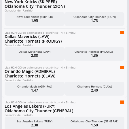
New York Knicks (SKIPPER)
Oklahoma City Thunder (ZION)
Ganador del Partido
New York Knicks (SKIPPER)
Oklahoma City Thunder (ZION)
1.95
1.73
Liga H2H GG de baloncesto electrónico - 4 x 5 minu
Dallas Mavericks (LAW)
Charlotte Hornets (PRODIGY)
Ganador del Partido
Dallas Mavericks (LAW)
Charlotte Hornets (PRODIGY)
2.88
1.36
Liga H2H GG de baloncesto electrónico - 4 x 5 minu
Orlando Magic (ADMIRAL)
Charlotte Hornets (CLAW)
Ganador del Partido
Orlando Magic (ADMIRAL)
Charlotte Hornets (CLAW)
1.47
2.40
Liga H2H GG de baloncesto electrónico - 4 x 5 minu
Los Angeles Lakers (FURY)
Oklahoma City Thunder (GENERAL)
Ganador del Partido
Los Angeles Lakers (FURY)
Oklahoma City Thunder (GENERAL)
2.38
1.50