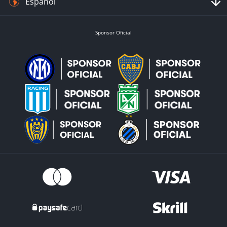
Español
Sponsor Oficial