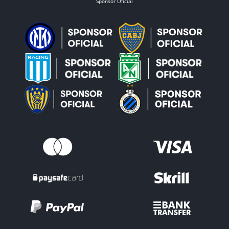
Sponsor Oficial