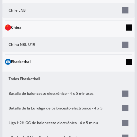
Chile LNB
China
China NBL U19
Ebasketball
Todos Ebasketball
Batalla de baloncesto electrónico - 4 x 5 minutos
Batalla de la Euroliga de baloncesto electrónico - 4 x 5
Liga H2H GG de baloncesto electrónico - 4 x 5 minu