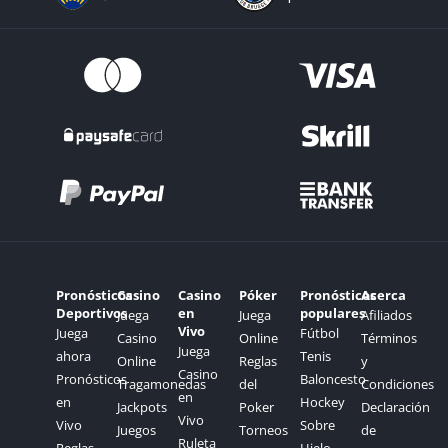
Pronósticos
Casino
Casino
Póker
Pronósticos
Acerca
Deportivos
en
populares
Juega
Juega
Afiliados
Vivo
Juega
Fútbol
Casino
Online
Términos
Juega
ahora
Tenis
Online
Reglas
y
Casino
Pronósticos
Baloncesto
Tragamonedas
del
Condiciones
en
en
Hockey
Jackpots
Poker
Declaración
Vivo
Vivo
Sobre
Juegos
Torneos
de
Ruleta