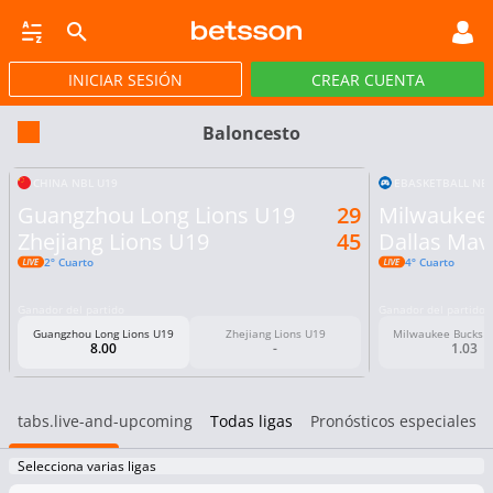
INICIAR SESIÓN
CREAR CUENTA
CASINO EN VIVO
JACKPOTS
PÓKER
DEP VIRTUALES
PROMOCIONES
Baloncesto
CHINA NBL U19
EBASKETBALL NEX
Guangzhou Long Lions U19
29
Milwaukee
Zhejiang Lions U19
45
Dallas Mave
2º Cuarto
4º Cuarto
Ganador del partido
Ganador del partido
Guangzhou Long Lions U19
Zhejiang Lions U19
Milwaukee Bucks 
8.00
-
1.03
tabs.live-and-upcoming
Todas ligas
Pronósticos especiales
Selecciona varias ligas