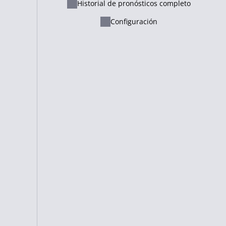
Historial de pronósticos completo
Ελληνικά
Configuración
Русский - Казахстан
Lietuvių
Todas Las Competiciones
Italiano
3v3 Baloncesto
Français
BIG3
Suomi
Alemania
Cameroon
Bundesliga BBL de Alemania
Amistosos