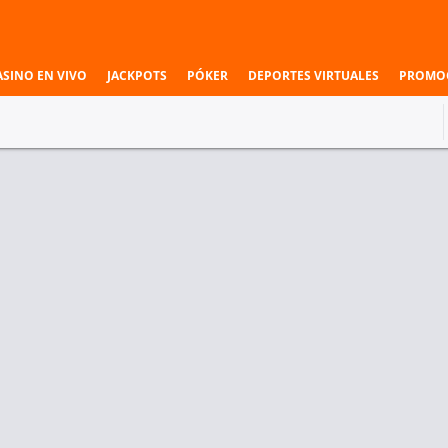
ASINO EN VIVO
JACKPOTS
PÓKER
DEPORTES VIRTUALES
PROMO