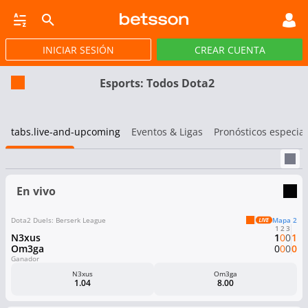
INICIAR SESIÓN
CREAR CUENTA
CASINO EN VIVO
JACKPOTS
PÓKER
DEP VIRTUALES
PROMOCIONES
Esports: Todos Dota2
tabs.live-and-upcoming
Eventos & Ligas
Pronósticos especia
En vivo
Dota2 Duels: Berserk League
Mapa 2
1
2
3
N3xus
1
0
0
1
Om3ga
0
0
0
0
Ganador
N3xus
Om3ga
1.04
8.00