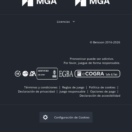
Licencias
© Betsson 2016-2026
Pronosticar puede ser adictivo.
Por favor, juegue de forma responsable.
Términos y condiciones
Reglas de juego
Política de cookies
Declaración de privacidad
Juego responsable
Opciones de pago
Declaración de accesibilidad
Configuración de Cookies