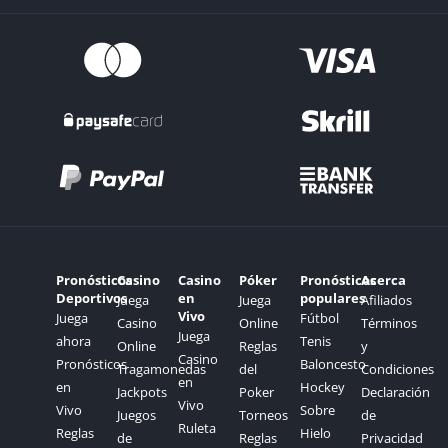
Pronósticos
Casino
Casino
Póker
Pronósticos
Acerca
Deportivos
en
populares
Juega
Juega
Afiliados
Vivo
Juega
Fútbol
Casino
Online
Términos
Juega
ahora
Tenis
Online
Reglas
y
Casino
Pronósticos
Baloncesto
Tragamonedas
del
Condiciones
en
en
Hockey
Jackpots
Poker
Declaración
Vivo
Vivo
Sobre
Juegos
Torneos
de
Ruleta
Reglas
Hielo
de
Reglas
Privacidad