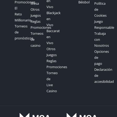
en
Promociones
Béisbol
Mesa
Política
Vivo
El
Otros
de
Blackjack
Reto
Juegos
Cookies
en
Millionario
Reglas
Juego
Vivo
Torneos
Promociones
Responsable
Baccarat
de
Torneos
Trabaja
en
pronósticos
de
con
Vivo
casino
Nosotros
Otros
Opciones
Juegos
de
Reglas
pago
Promociones
Declaración
Torneo
de
de
accesibilidad
Live
Casino