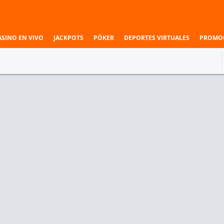
ASINO EN VIVO
JACKPOTS
PÓKER
DEPORTES VIRTUALES
PROMO
ntos & Ligas
Pronósticos especiales
5º Set
Ganador
Set 5 Ganador
4
5
Italia (F)
Suecia (F)
Italia (F)
5
6
2
6.50
1.05
5.50
2
10
2
2º Set
Ganador
Set 2 Ganador