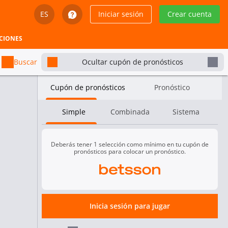
ES
Iniciar sesión
Crear cuenta
English
CIONES
Svenska
Buscar
Ocultar cupón de pronósticos
Dansk
Cupón de pronósticos
Pronóstico
Íslenska
Simple
Combinada
Sistema
Español
Español - Chile
Deberás tener 1 selección como mínimo en tu cupón de
pronósticos para colocar un pronóstico.
Español - México
Español - Colombia
Suecia (F)
No disponible
1.09
Inicia sesión para jugar
Español - Perú
Hándicap de set