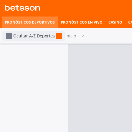
PRONÓSTICOS DEPORTIVOS
PRONÓSTICOS EN VIVO
CASINO
C
Ocultar A-Z Deportes
Inicio
>
Voleibol
Inicio
El Reto Millionario
tabs.live-and-upcoming
Eve
Torneos de
pronósticos
Cuotas mejoradas
En vivo
Transmisiones en vivo
Amistosos Internacionales (F)
1
2
3
Italia (F)
20
23
25
2
Suecia (F)
25
25
21
2
Favoritos
Campeonatos de Asia