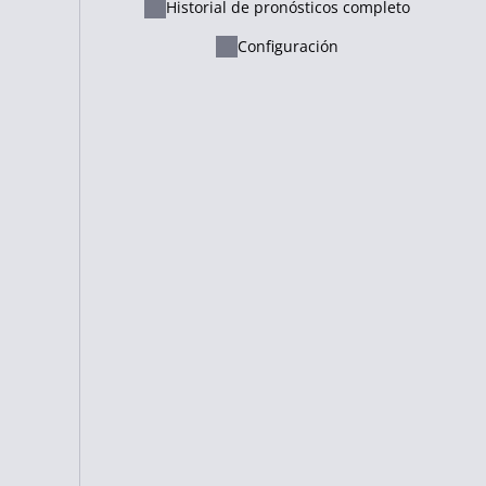
Historial de pronósticos completo
China
Corea del Sur
-2.5
China
+2.5
Ελληνικά
8.00
1.22
3.60
Configuración
Русский - Казахстан
No disponible
No disponible
Lietuvių
Italiano
No disponible
No disponible
Français
Suomi
Puntos totales del partido
.5
Austria (F)
+1.5
más de 171.5
menos de 171.
Cameroon
2.20
1.82
1.82
Puntos totales del partido
Pref. de Caxias do Sul U19 W
+1.5
Recreio da Juventude U19 W
-1.5
más de 174.5
menos de 174.
1.95
1.82
1.82
Puntos totales del partido