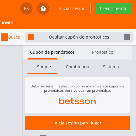
ES
Iniciar sesión
Crear cuenta
English
CIONES
Svenska
Buscar
Ocultar cupón de pronósticos
Dansk
Cupón de pronósticos
Pronóstico
Íslenska
Simple
Combinada
Sistema
Español
Español - Chile
Deberás tener 1 selección como mínimo en tu cupón de
pronósticos para colocar un pronóstico.
Español - México
Español - Colombia
Puntos totales
Corinthians
-13.5
más de 159.5
menos de 159.5
Inicia sesión para jugar
1.82
1.87
1.77
Español - Perú