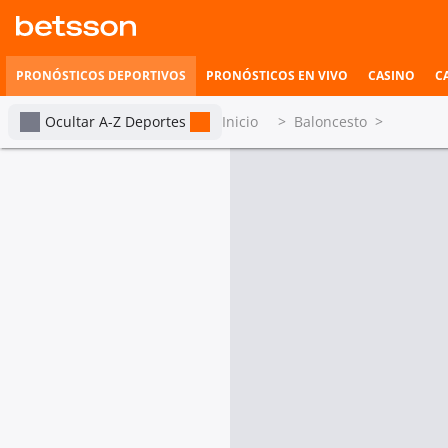
PRONÓSTICOS DEPORTIVOS
PRONÓSTICOS EN VIVO
CASINO
C
Ocultar A-Z Deportes
Inicio
>
Baloncesto
>
Todo Baloncesto, Brasil
Inicio
El Reto Millionario
tabs.live-and-upcoming
Eve
Torneos de
pronósticos
Ganador Del Partido
Hándicap
Cuotas mejoradas
Eventos de hoy
Transmisiones en vivo
Campeonato Paulista de Basquete de Bras
Osasco
Corinthians
Favoritos