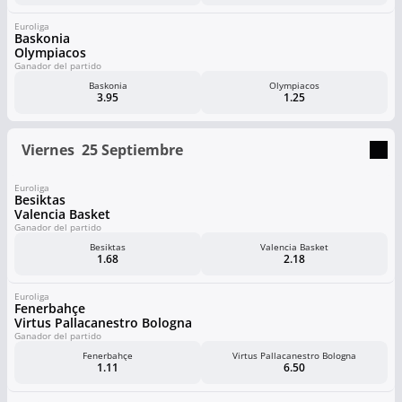
Euroliga
Baskonia
Olympiacos
Ganador del partido
Baskonia
Olympiacos
3.95
1.25
Viernes
25 Septiembre
Euroliga
Besiktas
Valencia Basket
Ganador del partido
Besiktas
Valencia Basket
1.68
2.18
Euroliga
Fenerbahçe
Virtus Pallacanestro Bologna
Ganador del partido
Fenerbahçe
Virtus Pallacanestro Bologna
1.11
6.50