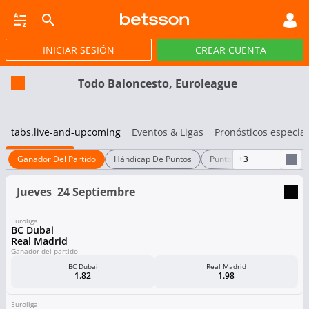
INICIAR SESIÓN
CREAR CUENTA
CASINO EN VIVO
JACKPOTS
PÓKER
DEP VIRTUALES
PROMOCIONES
Todo Baloncesto, Euroleague
tabs.live-and-upcoming
Eventos & Ligas
Pronósticos especia
Ganador Del Partido
Hándicap De Puntos
Puntos Totales
+3
Ganado
Jueves
24 Septiembre
Euroliga
BC Dubai
Real Madrid
Ganador del partido
BC Dubai
Real Madrid
1.82
1.98
Euroliga