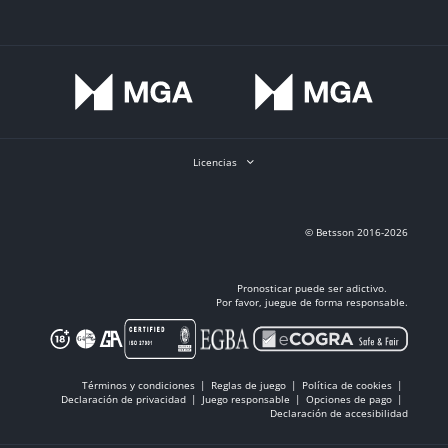
Licencias
© Betsson 2016-2026
Pronosticar puede ser adictivo.
Por favor, juegue de forma responsable.
Términos y condiciones
Reglas de juego
Política de cookies
Declaración de privacidad
Juego responsable
Opciones de pago
Declaración de accesibilidad