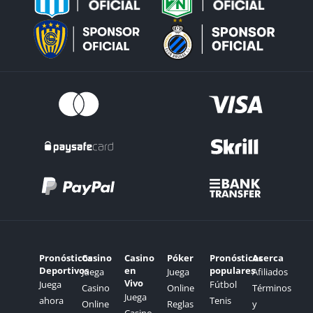
Pronósticos
Casino
Casino
Póker
Pronósticos
Acerca
Deportivos
en
populares
Juega
Juega
Afiliados
Vivo
Juega
Fútbol
Casino
Online
Términos
Juega
ahora
Tenis
Online
Reglas
y