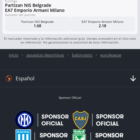
Euroliga
Partizan NIS Belgrade
EA7 Emporio Armani Milano
Ganador del partido
Partizan NIS Belgrade
EA7 Emporio Armani Milano
1.68
2.18
El marcador mostrado y la información adicional (p.ej. tiempo anotador) en el sitio solo
es referencial. No garantizamos la exactitud de esta información.
inicio
apuestas deportivas
baloncesto
euroleague
Español
Sponsor Oficial