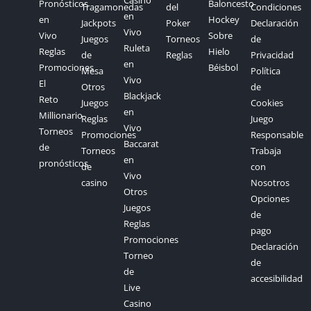
Casino
Pronósticos
Baloncesto
Tragamonedas
del
Condiciones
en
en
Hockey
Jackpots
Poker
Declaración
Vivo
Vivo
Sobre
Juegos
Torneos
de
Ruleta
Reglas
Hielo
de
Reglas
Privacidad
en
Promociones
Béisbol
Mesa
Política
Vivo
El
Otros
de
Blackjack
Reto
Juegos
Cookies
en
Millionario
Reglas
Juego
Vivo
Torneos
Promociones
Responsable
Baccarat
de
Torneos
Trabaja
en
pronósticos
de
con
Vivo
casino
Nosotros
Otros
Opciones
Juegos
de
Reglas
pago
Promociones
Declaración
Torneo
de
de
accesibilidad
Live
Casino