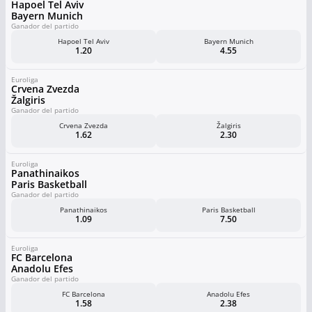
Hapoel Tel Aviv
Bayern Munich
Ganador del partido
Hapoel Tel Aviv
Bayern Munich
1.20
4.55
Euroliga
Crvena Zvezda
Žalgiris
Ganador del partido
Crvena Zvezda
Žalgiris
1.62
2.30
Euroliga
Panathinaikos
Paris Basketball
Ganador del partido
Panathinaikos
Paris Basketball
1.09
7.50
Euroliga
FC Barcelona
Anadolu Efes
Ganador del partido
FC Barcelona
Anadolu Efes
1.58
2.38