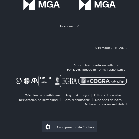
Licencias
© Betsson 2016-2026
Pronosticar puede ser adictivo.
Por favor, juegue de forma responsable.
Términos y condiciones
Reglas de juego
Política de cookies
Declaración de privacidad
Juego responsable
Opciones de pago
Declaración de accesibilidad
Configuración de Cookies