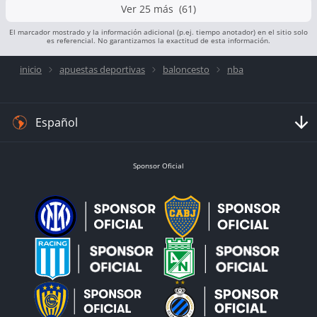
Ver 25 más (61)
El marcador mostrado y la información adicional (p.ej. tiempo anotador) en el sitio solo
es referencial. No garantizamos la exactitud de esta información.
inicio
apuestas deportivas
baloncesto
nba
Español
Sponsor Oficial