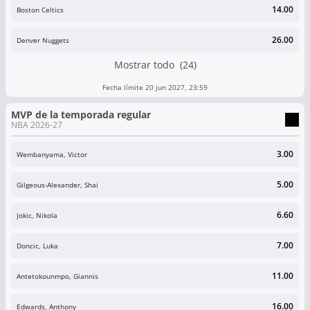
14.00
Boston Celtics
26.00
Denver Nuggets
Mostrar todo (24)
Fecha límite 20 jun 2027, 23:59
MVP de la temporada regular
NBA 2026-27
3.00
Wembanyama, Victor
5.00
Gilgeous-Alexander, Shai
6.60
Jokic, Nikola
7.00
Doncic, Luka
11.00
Antetokounmpo, Giannis
16.00
Edwards, Anthony