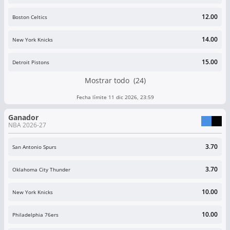
12.00
Boston Celtics
14.00
New York Knicks
15.00
Detroit Pistons
Mostrar todo (24)
Fecha límite 11 dic 2026, 23:59
Ganador
NBA 2026-27
3.70
San Antonio Spurs
3.70
Oklahoma City Thunder
10.00
New York Knicks
10.00
Philadelphia 76ers