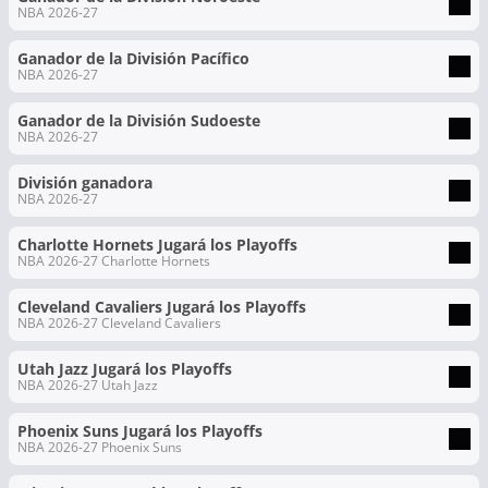
NBA 2026-27
Ganador de la División Pacífico
NBA 2026-27
Ganador de la División Sudoeste
NBA 2026-27
División ganadora
NBA 2026-27
Charlotte Hornets Jugará los Playoffs
NBA 2026-27 Charlotte Hornets
Cleveland Cavaliers Jugará los Playoffs
NBA 2026-27 Cleveland Cavaliers
Utah Jazz Jugará los Playoffs
NBA 2026-27 Utah Jazz
Phoenix Suns Jugará los Playoffs
NBA 2026-27 Phoenix Suns