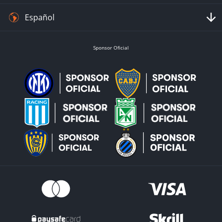
Español
Sponsor Oficial