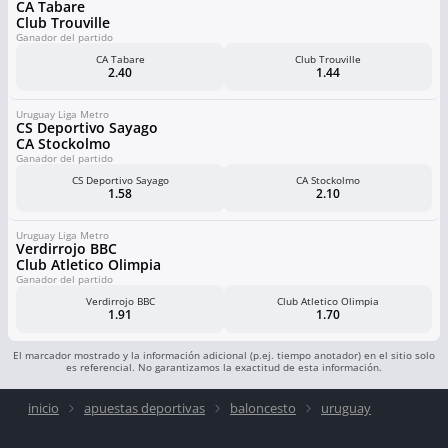
CA Tabare
Club Trouville
Ganador del partido
CA Tabare
Club Trouville
2.40
1.44
Uruguay Liga Metro
CS Deportivo Sayago
CA Stockolmo
Ganador del partido
CS Deportivo Sayago
CA Stockolmo
1.58
2.10
Uruguay Liga Metro
Verdirrojo BBC
Club Atletico Olimpia
Ganador del partido
Verdirrojo BBC
Club Atletico Olimpia
1.91
1.70
El marcador mostrado y la información adicional (p.ej. tiempo anotador) en el sitio solo
es referencial. No garantizamos la exactitud de esta información.
inicio
apuestas deportivas
baloncesto
uruguay