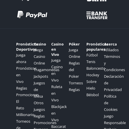
Pronósticos
Casino
Casino
Póker
Pronósticos
Acerca
Deportivos
en
populares
Juega
Juega
Afiliados
Vivo
Juega
Fútbol
Casino
Online
Términos
Juega
ahora
Tenis
Online
Reglas
y
Casino
Pronósticos
Baloncesto
Tragamonedas
del
Condiciones
en
en
Hockey
Jackpots
Poker
Declaración
Vivo
Vivo
Sobre
Juegos
Torneos
de
Ruleta
Reglas
Hielo
de
Reglas
Privacidad
en
Promociones
Béisbol
Mesa
Política
Vivo
El
Otros
de
Blackjack
Reto
Juegos
Cookies
en
Millionario
Reglas
Juego
Vivo
Torneos
Promociones
Responsable
Baccarat
de