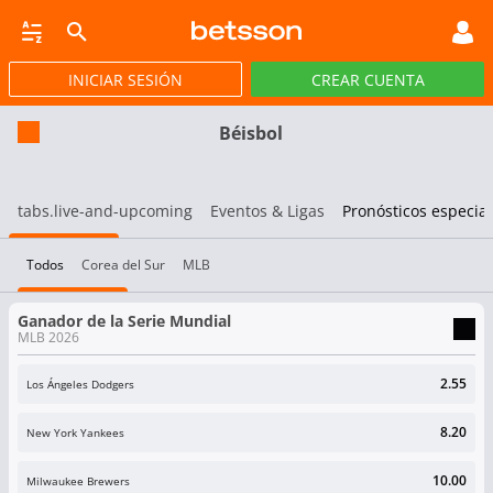
INICIAR SESIÓN
CREAR CUENTA
CASINO EN VIVO
JACKPOTS
PÓKER
DEP VIRTUALES
PROMOCIONES
Béisbol
tabs.live-and-upcoming
Eventos & Ligas
Pronósticos especia
Todos
Corea del Sur
MLB
Ganador de la Serie Mundial
MLB 2026
2.55
Los Ángeles Dodgers
8.20
New York Yankees
10.00
Milwaukee Brewers