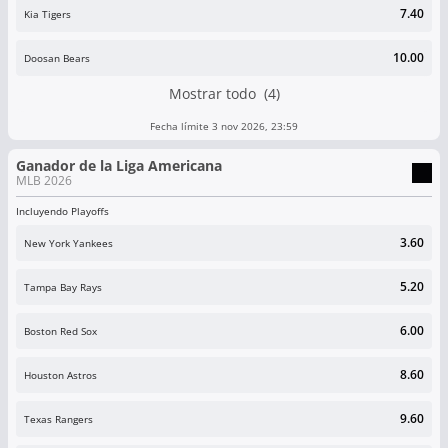
7.40
Kia Tigers
10.00
Doosan Bears
Mostrar todo (4)
Fecha límite 3 nov 2026, 23:59
Ganador de la Liga Americana
MLB 2026
Incluyendo Playoffs
3.60
New York Yankees
5.20
Tampa Bay Rays
6.00
Boston Red Sox
8.60
Houston Astros
9.60
Texas Rangers