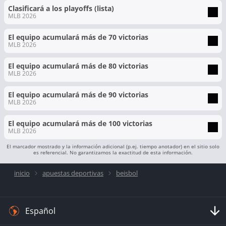
Clasificará a los playoffs (lista)
MLB 2026
El equipo acumulará más de 70 victorias
MLB 2026
El equipo acumulará más de 80 victorias
MLB 2026
El equipo acumulará más de 90 victorias
MLB 2026
El equipo acumulará más de 100 victorias
MLB 2026
El marcador mostrado y la información adicional (p.ej. tiempo anotador) en el sitio solo
es referencial. No garantizamos la exactitud de esta información.
inicio
apuestas deportivas
beisbol
Español