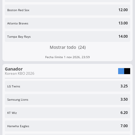
12.00
Boston Red Sox
13.00
Atlanta Braves
14.00
Tampa Bay Rays
Mostrar todo (24)
Fecha límite 1 nov 2026, 23:59
Ganador
Korean KBO 2026
3.25
LG Twins
3.50
Samsung Lions
6.20
KT Wiz
7.00
Hanwha Eagles