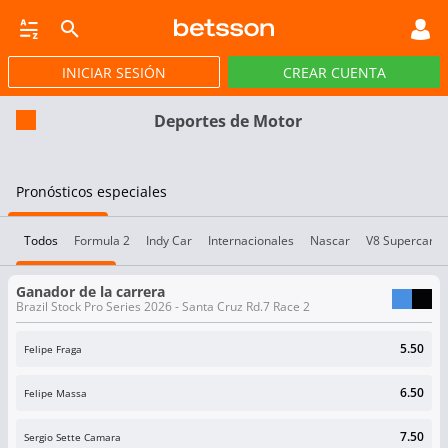
INICIAR SESIÓN
CREAR CUENTA
CASINO EN VIVO
JACKPOTS
PÓKER
DEP VIRTUALES
PROMOCIONES
Deportes de Motor
Pronósticos especiales
Todos
Formula 2
Indy Car
Internacionales
Nascar
V8 Supercars
Ganador de la carrera
Brazil Stock Pro Series 2026 - Santa Cruz Rd.7 Race 2
5.50
Felipe Fraga
6.50
Felipe Massa
7.50
Sergio Sette Camara