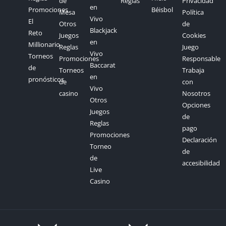
de
Reglas
Privacidad
en
Promociones
Béisbol
Mesa
Política
Vivo
El
Otros
de
Blackjack
Reto
Juegos
Cookies
en
Millionario
Reglas
Juego
Vivo
Torneos
Promociones
Responsable
Baccarat
de
Torneos
Trabaja
en
pronósticos
de
con
Vivo
casino
Nosotros
Otros
Opciones
Juegos
de
Reglas
pago
Promociones
Declaración
Torneo
de
de
accesibilidad
Live
Casino