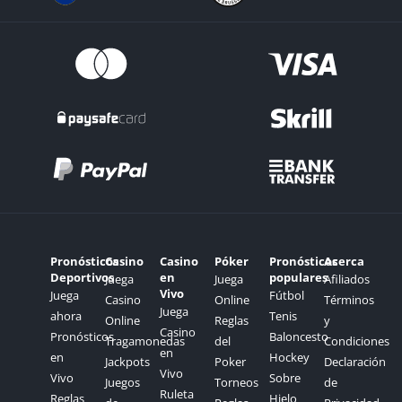
Pronósticos
Casino
Casino
Póker
Pronósticos
Acerca
Deportivos
en
populares
Juega
Juega
Afiliados
Vivo
Juega
Fútbol
Casino
Online
Términos
Juega
ahora
Tenis
Online
Reglas
y
Casino
Pronósticos
Baloncesto
Tragamonedas
del
Condiciones
en
en
Hockey
Jackpots
Poker
Declaración
Vivo
Vivo
Sobre
Juegos
Torneos
de
Ruleta
Reglas
Hielo