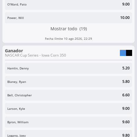
9.00
O’Ward, Pato
10.00
Power, Will
Mostrar todo (19)
Fecha límite 10 ago 2026, 22:29
Ganador
NASCAR Cup Series - Iowa Corn 350
5.20
Hamlin, Denny
5.80
Blaney, Ryan
6.60
Bell, Christopher
9.00
Larson, Kyle
9.60
Byron, William
9.80
Logano, Joey