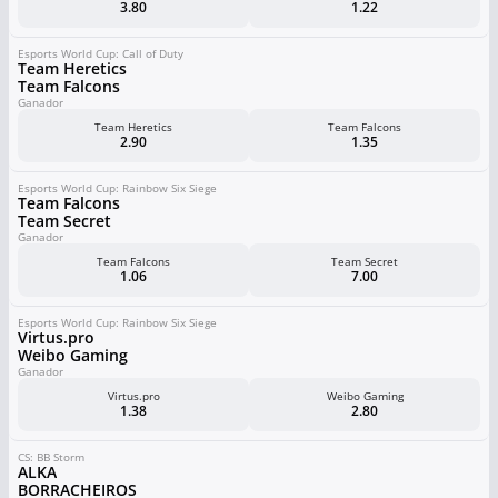
3.80
1.22
Esports World Cup: Call of Duty
Team Heretics
Team Falcons
Ganador
Team Heretics
Team Falcons
2.90
1.35
Esports World Cup: Rainbow Six Siege
Team Falcons
Team Secret
Ganador
Team Falcons
Team Secret
1.06
7.00
Esports World Cup: Rainbow Six Siege
Virtus.pro
Weibo Gaming
Ganador
Virtus.pro
Weibo Gaming
1.38
2.80
CS: BB Storm
ALKA
BORRACHEIROS