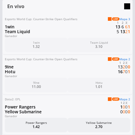
En vivo
Esports World Cup: Counter-Strike Open Qualifiers
Mapa 3
1
2
3
1win
13
6
6
1
Team Liquid
5
13
2
1
Ganador
1win
Team Liquid
1.32
3.10
Esports World Cup: Counter-Strike Open Qualifiers
Mapa 2
1
2
3
9Ine
13
2
0
0
Hotu
16
7
0
1
Ganador
9Ine
Hotu
11.00
1.01
Dota2: EPL
Mapa 2
1
2
3
Power Rangers
1
0
0
1
Yellow Submarine
0
0
0
0
Ganador
Power Rangers
Yellow Submarine
1.42
2.70