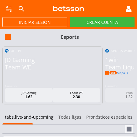
INICIAR SESIÓN
CREAR CUENTA
CASINO EN VIVO
JACKPOTS
PÓKER
DEP VIRTUALES
PROMOCIONES
Esports
LOL: LPL
ESPORTS WORLD C
JD Gaming
1win
Team WE
Team Liqui
Mapa 3
Ganador
Ganador
JD Gaming
Team WE
1win
1.62
2.30
1.32
tabs.live-and-upcoming
Todas ligas
Pronósticos especiales