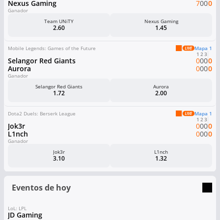
Nexus Gaming
7
0
0
0
Ganador
Team UNiTY
Nexus Gaming
2.60
1.45
Mobile Legends: Games of the Future
Mapa 1
1
2
3
Selangor Red Giants
0
0
0
0
Aurora
0
0
0
0
Ganador
Selangor Red Giants
Aurora
1.72
2.00
Dota2 Duels: Berserk League
Mapa 1
1
2
3
Jok3r
0
0
0
0
L1nch
0
0
0
0
Ganador
Jok3r
L1nch
3.10
1.32
Eventos de hoy
LoL: LPL
JD Gaming