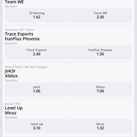
Team WE
Ganador
JD Gaming
Team WE
1.62
2.30
Valorant: VCT China
Trace Esports
FunPlus Phoenix
Ganador
Trace Esports
FunPlus Phoenix
2.40
1.50
Dota2 Duels: Berserk League
Jok3r
X0dus
Ganador
Jok3r
X0dus
1.06
7.00
Dota2: EPL
Level Up
Mouz
Ganador
Level Up
Mouz
3.10
1.32