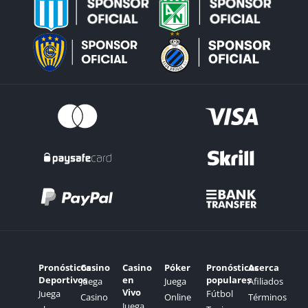
Pronósticos
Casino
Casino
Póker
Pronósticos
Acerca
Deportivos
en
populares
Juega
Juega
Afiliados
Vivo
Juega
Fútbol
Casino
Online
Términos
Juega