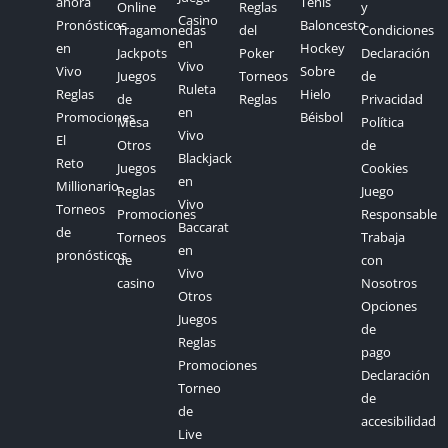
ahora
Tenis
Online
Reglas
y
Casino
Pronósticos
Baloncesto
Tragamonedas
del
Condiciones
en
en
Hockey
Jackpots
Poker
Declaración
Vivo
Vivo
Sobre
Juegos
Torneos
de
Ruleta
Reglas
Hielo
de
Reglas
Privacidad
en
Promociones
Béisbol
Mesa
Política
Vivo
El
Otros
de
Blackjack
Reto
Juegos
Cookies
en
Millionario
Reglas
Juego
Vivo
Torneos
Promociones
Responsable
Baccarat
de
Torneos
Trabaja
en
pronósticos
de
con
Vivo
casino
Nosotros
Otros
Opciones
Juegos
de
Reglas
pago
Promociones
Declaración
Torneo
de
de
accesibilidad
Live