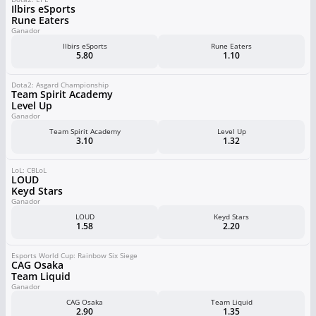
Ilbirs eSports
Rune Eaters
Ganador
Ilbirs eSports
Rune Eaters
5.80
1.10
Dota2: Asgard Championship
Team Spirit Academy
Level Up
Ganador
Team Spirit Academy
Level Up
3.10
1.32
LoL: CBLoL
LOUD
Keyd Stars
Ganador
LOUD
Keyd Stars
1.58
2.20
Esports World Cup: Rainbow Six Siege
CAG Osaka
Team Liquid
Ganador
CAG Osaka
Team Liquid
2.90
1.35