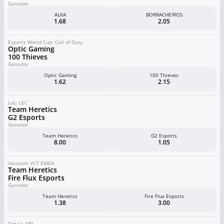
Ganador
ALKA
BORRACHEIROS
1.68
2.05
Esports World Cup: Call of Duty
Optic Gaming
100 Thieves
Ganador
Optic Gaming
100 Thieves
1.62
2.15
LoL: LEC
Team Heretics
G2 Esports
Ganador
Team Heretics
G2 Esports
8.00
1.05
Valorant VCT EMEA
Team Heretics
Fire Flux Esports
Ganador
Team Heretics
Fire Flux Esports
1.38
3.00
Dota2: EPL