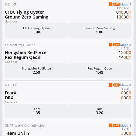
LoL: LCP
Mapa 3
1
2
3
4
5
CTBC Flying Oyster
0
1
0
0
0
1
Ground Zero Gaming
1
0
0
0
0
1
Ganador
CTBC Flying Oyster
Ground Zero Gaming
1.90
1.80
Valorant: VCT Pacific
Mapa 2
1
2
3
Nongshim RedForce
12
0
0
0
Rex Regum Qeon
14
0
0
1
Ganador
Nongshim RedForce
Rex Regum Qeon
2.50
1.48
LoL: LCK
Mapa 1
1
2
3
FearX
0
0
0
0
DRX
0
0
0
0
Ganador
FearX
DRX
1.35
3.20
CS: TP World Championship
Mapa 1
1
2
3
Team UNiTY
3
0
0
0