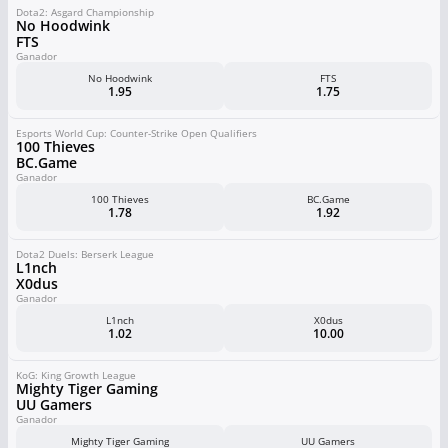
Dota2: Asgard Championship
No Hoodwink
FTS
Ganador
No Hoodwink
FTS
1.95
1.75
Esports World Cup: Counter-Strike Open Qualifiers
100 Thieves
BC.Game
Ganador
100 Thieves
BC.Game
1.78
1.92
Dota2 Duels: Berserk League
L1nch
X0dus
Ganador
L1nch
X0dus
1.02
10.00
KoG: King Growth League
Mighty Tiger Gaming
UU Gamers
Ganador
Mighty Tiger Gaming
UU Gamers