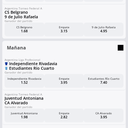
Argentina Torneo Federal A
CS Belgrano
9 de Julio Rafaela
Ganador del partido
CS Belgrano
Empate
9 de Julio Rafaela
1.68
3.15
4.95
Mañana
Argentina Liga Profesional
Independiente Rivadavia
Estudiantes Río Cuarto
Ganador del partido
Independiente Rivadavia
Empate
Estudiantes Río Cuarto
1.52
3.95
7.40
Argentina Torneo Federal A
Juventud Antoniana
CA Alvarado
Ganador del partido
Juventud Antoniana
Empate
CA Alvarado
1.98
2.82
3.95