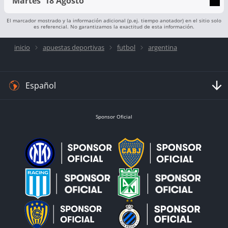
Martes
18 Agosto
El marcador mostrado y la información adicional (p.ej. tiempo anotador) en el sitio solo
es referencial. No garantizamos la exactitud de esta información.
inicio
apuestas deportivas
futbol
argentina
Español
Sponsor Oficial