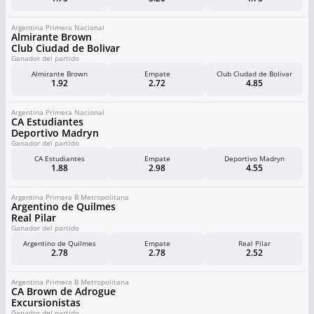
Argentina Primera Nacional
Almirante Brown
Club Ciudad de Bolivar
Ganador del partido
Almirante Brown
Empate
Club Ciudad de Bolivar
1.92
2.72
4.85
Argentina Primera Nacional
CA Estudiantes
Deportivo Madryn
Ganador del partido
CA Estudiantes
Empate
Deportivo Madryn
1.88
2.98
4.55
Argentina Primera B Metropolitana
Argentino de Quilmes
Real Pilar
Ganador del partido
Argentino de Quilmes
Empate
Real Pilar
2.78
2.78
2.52
Argentina Primera B Metropolitana
CA Brown de Adrogue
Excursionistas
Ganador del partido