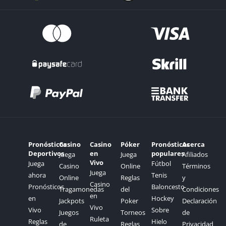
Pronósticos
Casino
Casino
Póker
Pronósticos
Acerca
Deportivos
en
populares
Juega
Juega
Afiliados
Vivo
Juega
Fútbol
Casino
Online
Términos
Juega
ahora
Tenis
Online
Reglas
y
Casino
Pronósticos
Baloncesto
Tragamonedas
del
Condiciones
en
en
Hockey
Jackpots
Poker
Declaración
Vivo
Vivo
Sobre
Juegos
Torneos
de
Ruleta
Reglas
Hielo
de
Reglas
Privacidad