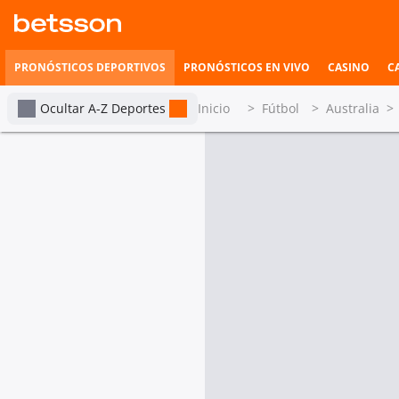
PRONÓSTICOS DEPORTIVOS
PRONÓSTICOS EN VIVO
CASINO
C
Ocultar A-Z Deportes
Inicio
>
Fútbol
>
Australia
>
Australia NPL (F)
Inicio
El Reto Millionario
tabs.live-and-upcoming
Torneos de
pronósticos
Ganador del Partido
Total de 
Cuotas mejoradas
Eventos de hoy
Transmisiones en vivo
Australia NPL (F)
Gold Coast United FC
Capalaba FC
Favoritos