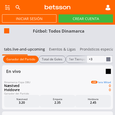
INICIAR SESIÓN
CREAR CUENTA
CASINO EN VIVO
JACKPOTS
PÓKER
DEP VIRTUALES
PROMOCIONES
Fútbol: Todos Dinamarca
tabs.live-and-upcoming
Eventos & Ligas
Pronósticos especia
Ganador del Partido
Total de Goles
1er Tiempo - Total de Goles
+3
En vivo
Dinamarca Copa DBU
1era Mitad
Næstved
0
Hvidovre
0
Ganador del Partido
Næstved
Empate
Hvidovre
3.20
2.35
2.45