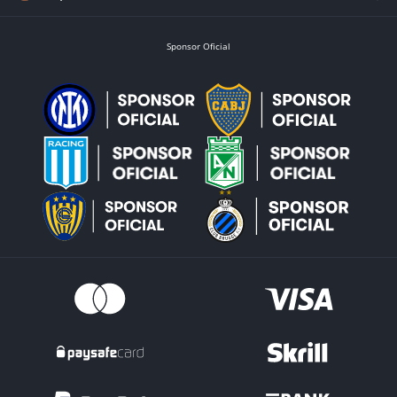
Sponsor Oficial