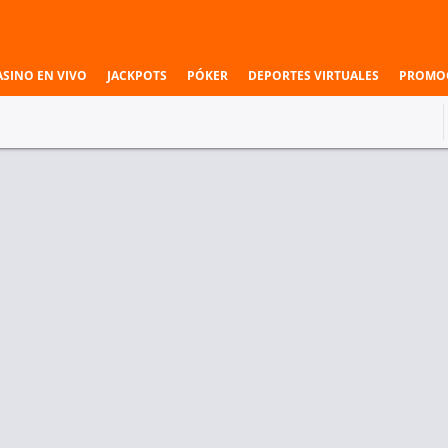
ASINO EN VIVO
JACKPOTS
PÓKER
DEPORTES VIRTUALES
PROMO
ntos & Ligas
Pronósticos especiales
Goles
Hándicap (3 opciones)
Ambos Equipos Anotan
Doble Oportuni
del partido
Total de goles
 Haka
Empate
JIPPO
más de 2.5
.22
3.30
2.92
1.82