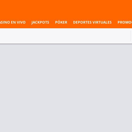
ASINO EN VIVO
JACKPOTS
PÓKER
DEPORTES VIRTUALES
PROMO
Goles
Hándicap (3 opciones)
Ambos Equipos Anotan
Doble Oportuni
or del partido
Total de goles
one Town AFC
Empate
Longford Town FC
más de 2.5
2.30
3.25
2.88
1.88