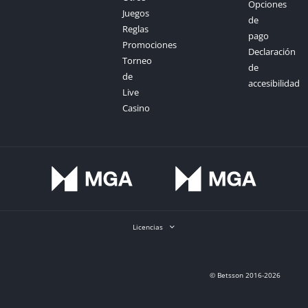
Opciones
Juegos
de
Reglas
pago
Promociones
Declaración
Torneo
de
de
accesibilidad
Live
Casino
Licencias
© Betsson 2016-2026