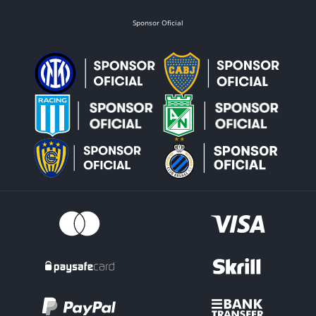
Sponsor Oficial