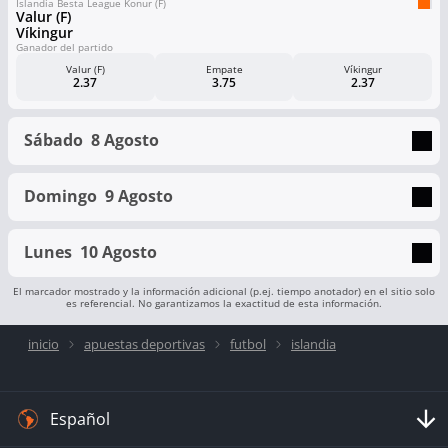
Islandia Besta League Konur (F)
Valur (F)
Víkingur
Ganador del partido
Valur (F)
Empate
Víkingur
2.37
3.75
2.37
Sábado
8 Agosto
Domingo
9 Agosto
Lunes
10 Agosto
El marcador mostrado y la información adicional (p.ej. tiempo anotador) en el sitio solo
es referencial. No garantizamos la exactitud de esta información.
inicio
apuestas deportivas
futbol
islandia
Español