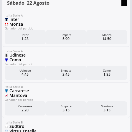
Sábado
22 Agosto
Italia Serie A
Inter
Monza
Ganador del partido
Inter
Empate
Monza
1.23
5.90
14.50
Italia Serie A
Udinese
Como
Ganador del partido
Udinese
Empate
Como
4.45
3.45
1.85
Italia Serie B
Carrarese
Mantova
Ganador del partido
Carrarese
Empate
Mantova
2.20
3.15
3.15
Italia Serie B
Sudtirol
Virtus Entella