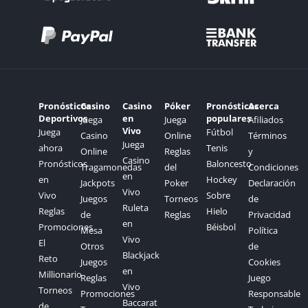
Pronósticos
Casino
Casino
Póker
Pronósticos
Acerca
Deportivos
en
populares
Juega
Juega
Afiliados
Vivo
Juega
Fútbol
Casino
Online
Términos
Juega
ahora
Tenis
Online
Reglas
y
Casino
Pronósticos
Baloncesto
Tragamonedas
del
Condiciones
en
en
Hockey
Jackpots
Poker
Declaración
Vivo
Vivo
Sobre
Juegos
Torneos
de
Ruleta
Reglas
Hielo
de
Reglas
Privacidad
en
Promociones
Béisbol
Mesa
Política
Vivo
El
Otros
de
Blackjack
Reto
Juegos
Cookies
en
Millionario
Reglas
Juego
Vivo
Torneos
Promociones
Responsable
Baccarat
de