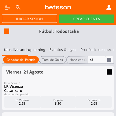
INICIAR SESIÓN
CREAR CUENTA
CASINO EN VIVO
JACKPOTS
PÓKER
DEP VIRTUALES
PROMOCIONES
Fútbol: Todos Italia
tabs.live-and-upcoming
Eventos & Ligas
Pronósticos especia
Ganador del Partido
Total de Goles
Hándicap (3 opciones)
+3
Ambo
Viernes
21 Agosto
Italia Serie B
LR Vicenza
Catanzaro
Ganador del partido
LR Vicenza
Empate
Catanzaro
2.58
3.10
2.68