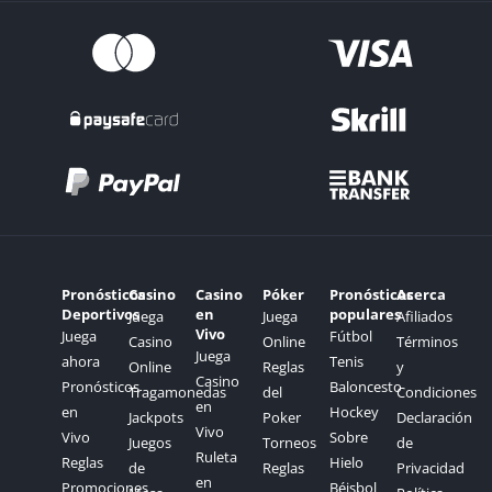
Pronósticos
Casino
Casino
Póker
Pronósticos
Acerca
Deportivos
en
populares
Juega
Juega
Afiliados
Vivo
Juega
Fútbol
Casino
Online
Términos
Juega
ahora
Tenis
Online
Reglas
y
Casino
Pronósticos
Baloncesto
Tragamonedas
del
Condiciones
en
en
Hockey
Jackpots
Poker
Declaración
Vivo
Vivo
Sobre
Juegos
Torneos
de
Ruleta
Reglas
Hielo
de
Reglas
Privacidad
en
Promociones
Béisbol