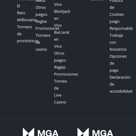
Mesa
Política
Vivo
El
Otros
de
Blackjack
Reto
Juegos
Cookies
en
Millionario
Reglas
Juego
Vivo
Torneos
Promociones
Responsable
Baccarat
de
Torneos
Trabaja
en
pronósticos
de
con
Vivo
casino
Nosotros
Otros
Opciones
Juegos
de
Reglas
pago
Promociones
Declaración
Torneo
de
de
accesibilidad
Live
Casino