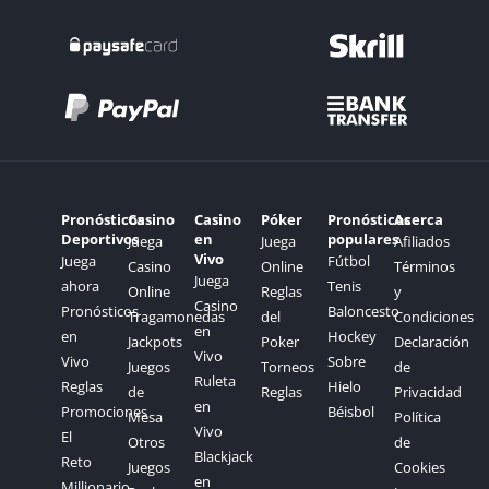
Pronósticos
Casino
Casino
Póker
Pronósticos
Acerca
Deportivos
en
populares
Juega
Juega
Afiliados
Vivo
Juega
Fútbol
Casino
Online
Términos
Juega
ahora
Tenis
Online
Reglas
y
Casino
Pronósticos
Baloncesto
Tragamonedas
del
Condiciones
en
en
Hockey
Jackpots
Poker
Declaración
Vivo
Vivo
Sobre
Juegos
Torneos
de
Ruleta
Reglas
Hielo
de
Reglas
Privacidad
en
Promociones
Béisbol
Mesa
Política
Vivo
El
Otros
de
Blackjack
Reto
Juegos
Cookies
en
Millionario