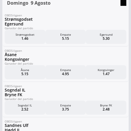
Domingo
9 Agosto
OBOS-ligaen
Strømsgodset
Egersund
Ganador del partido
Strømsgodset
Empate
Egersund
1.46
5.15
5.30
OBOS-ligaen
Åsane
Kongsvinger
Ganador del partido
Åsane
Empate
Kongsvinger
5.15
4.95
1.47
OBOS-ligaen
Sogndal IL
Bryne FK
Ganador del partido
Sogndal IL
Empate
Bryne FK
2.52
3.75
2.48
OBOS-ligaen
Sandnes Ulf
Hødd IL