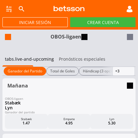
INICIAR SESIÓN
CREAR CUENTA
CASINO EN VIVO
JACKPOTS
PÓKER
DEP VIRTUALES
PROMOCIONES
OBOS-ligaen
tabs.live-and-upcoming
Pronósticos especiales
Ganador del Partido
Total de Goles
Hándicap (3 opciones)
+3
Ambo
Mañana
OBOS-ligaen
Stabæk
Lyn
Ganador del partido
Stabæk
Empate
Lyn
1.47
4.95
5.30