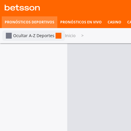
PRONÓSTICOS DEPORTIVOS
PRONÓSTICOS EN VIVO
CASINO
C
Ocultar A-Z Deportes
Inicio
>
Voleibol
Inicio
El Reto Millionario
tabs.live-and-upcoming
Eve
Torneos de
pronósticos
Todos
Campeonatos Europeos
Cuotas mejoradas
Ganador
Ganad
European
Greece 
Transmisiones en vivo
Championship
League 
2026
2027
2.00
Italy
Panath
Favoritos
5.00
Poland
Olympi