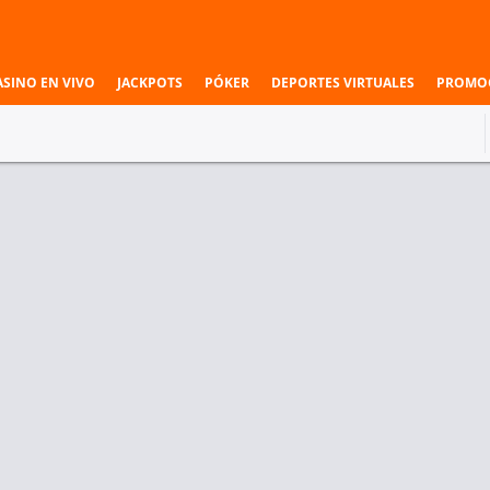
ASINO EN VIVO
JACKPOTS
PÓKER
DEPORTES VIRTUALES
PROMO
ntos & Ligas
Pronósticos especiales
Grecia
or
Ganador
Volley
Greece Volley
2026 -
League Women
2026 - 2027
1.80
1.90
inaikos
Panathinaikos women
2.40
2.30
akos
Olympiakos Women