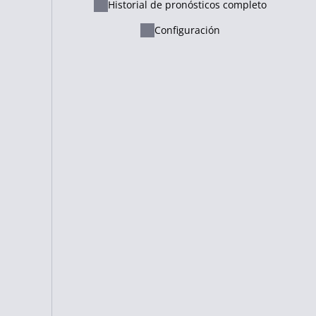
Historial de pronósticos completo
Ελληνικά
Configuración
Русский - Казахстан
Lietuvių
Italiano
Français
Suomi
Cameroon