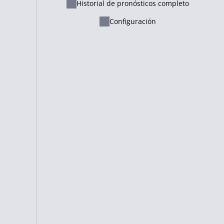
Historial de pronósticos completo
Ελληνικά
dad
1er Tiempo - Ganador
1er Tiempo - Total de Goles
Configuración
Русский - Казахстан
Total de goles
Hándicap (3 op
Lietuvių
fB Stuttgart
más de 2.5
menos de 2.5
9.30
1.24
3.95
2.72
Italiano
Français
Total de goles
Hándicap (3 op
Suomi
Paderborn 07
más de 2.5
menos de 2.5
FSV Mainz
-
4.70
1.65
2.18
2.82
Cameroon
Total de goles
Hándicap (3 op
acht Frankfurt
más de 2.5
menos de 2.5
Union Berlin
2.92
1.72
2.08
4.55
Total de goles
Hándicap (3 op
r Leverkusen
más de 2.5
menos de 2.5
SpVgg Elversbe
1.58
1.47
2.62
2.42