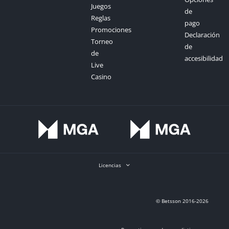
Juegos
de
Reglas
pago
Promociones
Declaración
Torneo
de
de
accesibilidad
Live
Casino
Licencias
© Betsson 2016-2026