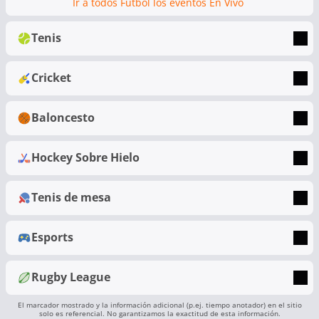
Ir a todos Fútbol los eventos En Vivo
Tenis
Cricket
Baloncesto
Hockey Sobre Hielo
Tenis de mesa
Esports
Rugby League
El marcador mostrado y la información adicional (p.ej. tiempo anotador) en el sitio
solo es referencial. No garantizamos la exactitud de esta información.