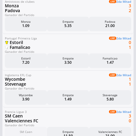
Amistosos de clubes
2da Mitad
Monza
3
Padova
2
Ganador del Partido
Monza
Empate
Padova
1.09
5.35
21.00
Portugal Primeira Liga
2da Mitad
Estoril
0
Famalicao
1
Ganador del Partido
Estoril
Empate
Famalicao
7.20
3.50
1.47
Inglaterra EFL Cup
2da Mitad
Wycombe
1
Stevenage
1
Ganador del Partido
Wycombe
Empate
Stevenage
3.90
1.49
5.80
Francia Ligue 3
2da Mitad
SM Caen
3
Valenciennes FC
0
Ganador del Partido
SM Caen
Empate
Valenciennes FC
-
11.50
21.00