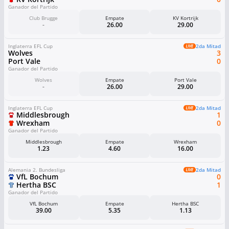
Ganador del Partido
Club Brugge
Empate
KV Kortrijk
-
26.00
29.00
Inglaterra EFL Cup
2da Mitad
Wolves
3
Port Vale
0
Ganador del Partido
Wolves
Empate
Port Vale
-
26.00
29.00
Inglaterra EFL Cup
2da Mitad
Middlesbrough
1
Wrexham
0
Ganador del Partido
Middlesbrough
Empate
Wrexham
1.23
4.60
16.00
Alemania 2. Bundesliga
2da Mitad
VfL Bochum
0
Hertha BSC
1
Ganador del Partido
VfL Bochum
Empate
Hertha BSC
39.00
5.35
1.13