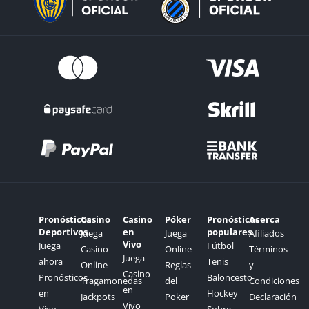
Pronósticos
Casino
Casino
Póker
Pronósticos
Acerca
Deportivos
en
populares
Juega
Juega
Afiliados
Vivo
Juega
Fútbol
Casino
Online
Términos
Juega
ahora
Tenis
Online
Reglas
y
Casino
Pronósticos
Baloncesto
Tragamonedas
del
Condiciones
en
en
Hockey
Jackpots
Poker
Declaración
Vivo