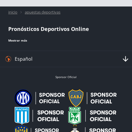
inicio
apuestas deportivas
Pronósticos Deportivos Online
Mostrar más
Español
Sponsor Oficial