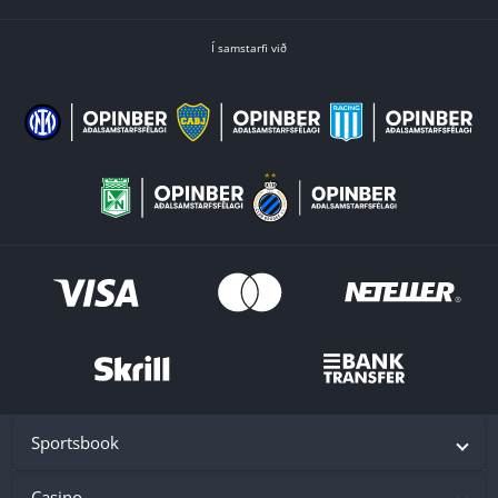
Í samstarfi við
Sportsbook
Casino