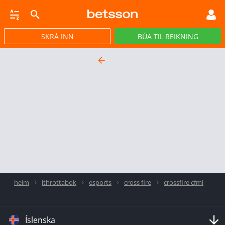
SKRÁ INN
BÚA TIL REIKNING
ÁBYRG SPILAMENNSKA
FRÉTTIR
heim
ithrottabok
esports
cross fire
crossfire cfml
Íslenska